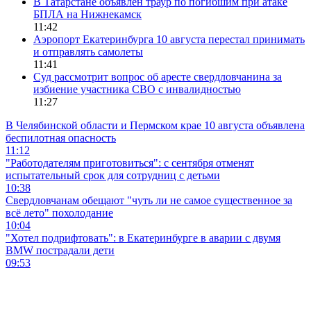
В Татарстане объявлен траур по погибшим при атаке
БПЛА на Нижнекамск
11:42
Аэропорт Екатеринбурга 10 августа перестал принимать
и отправлять самолеты
11:41
Суд рассмотрит вопрос об аресте свердловчанина за
избиение участника СВО с инвалидностью
11:27
В Челябинской области и Пермском крае 10 августа объявлена
беспилотная опасность
11:12
"Работодателям приготовиться": с сентября отменят
испытательный срок для сотрудниц с детьми
10:38
Свердловчанам обещают "чуть ли не самое существенное за
всё лето" похолодание
10:04
"Хотел подрифтовать": в Екатеринбурге в аварии с двумя
BMW пострадали дети
09:53