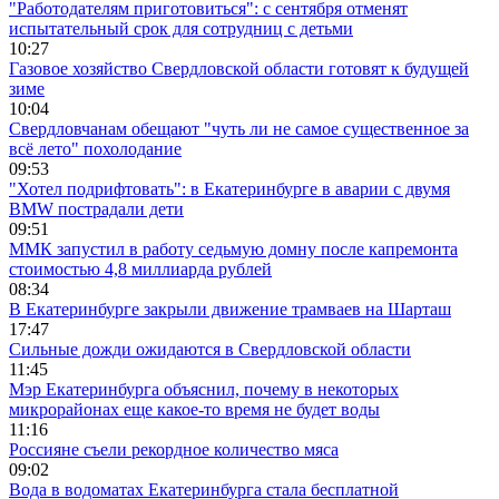
"Работодателям приготовиться": с сентября отменят
испытательный срок для сотрудниц с детьми
10:27
Газовое хозяйство Свердловской области готовят к будущей
зиме
10:04
Свердловчанам обещают "чуть ли не самое существенное за
всё лето" похолодание
09:53
"Хотел подрифтовать": в Екатеринбурге в аварии с двумя
BMW пострадали дети
09:51
ММК запустил в работу седьмую домну после капремонта
стоимостью 4,8 миллиарда рублей
08:34
В Екатеринбурге закрыли движение трамваев на Шарташ
17:47
Сильные дожди ожидаются в Свердловской области
11:45
Мэр Екатеринбурга объяснил, почему в некоторых
микрорайонах еще какое-то время не будет воды
11:16
Россияне съели рекордное количество мяса
09:02
Вода в водоматах Екатеринбурга стала бесплатной