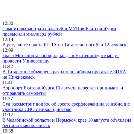
12:30
Сомнительные траты властей и МУПов Екатеринбурга
превысили миллиард рублей
12:14
В результате налета БПЛА на Татарстан погибли 12 человек
12:09
Глава Минспорта сообщил, когда в Екатеринбурге могут
провести Универсиаду
11:42
В Татарстане объявлен траур по погибшим при атаке БПЛА
на Нижнекамск
11:41
Аэропорт Екатеринбурга 10 августа перестал принимать и
отправлять самолеты
11:27
Суд рассмотрит вопрос об аресте свердловчанина за избиение
участника СВО с инвалидностью
11:12
В Челябинской области и Пермском крае 10 августа объявлена
беспилотная опасность
10:38