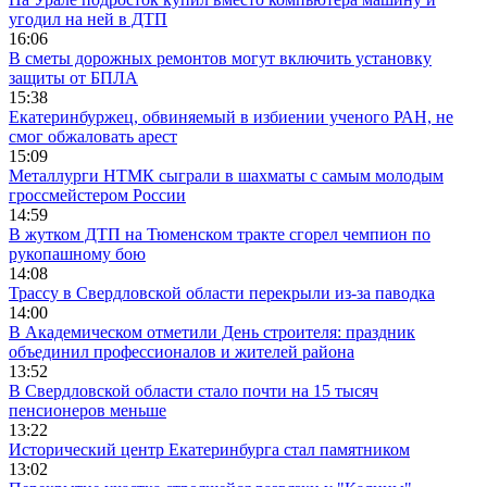
угодил на ней в ДТП
16:06
В сметы дорожных ремонтов могут включить установку
защиты от БПЛА
15:38
Екатеринбуржец, обвиняемый в избиении ученого РАН, не
смог обжаловать арест
15:09
Металлурги НТМК сыграли в шахматы с самым молодым
гроссмейстером России
14:59
В жутком ДТП на Тюменском тракте сгорел чемпион по
рукопашному бою
14:08
Трассу в Свердловской области перекрыли из-за паводка
14:00
В Академическом отметили День строителя: праздник
объединил профессионалов и жителей района
13:52
В Свердловской области стало почти на 15 тысяч
пенсионеров меньше
13:22
Исторический центр Екатеринбурга стал памятником
13:02