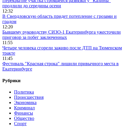
Перекрытие участка строящейся развязки у "Калины"
продлили до середины осени
12:32
В Свердловскую область придет потепление с грозами и
градом
12:20
Бывшему руководству СИЗО-1 Екатеринбурга ужесточили
приговор за побег заключенных
11:55
Четыре человека сгорели заживо после ДТП на Тюменском
тракте
11:45
Фестиваль "Красная строка" лишили привычного места в
Екатеринбурге
Рубрики
Политика
Происшествия
Экономика
Криминал
Финансы
Общество
Спорт