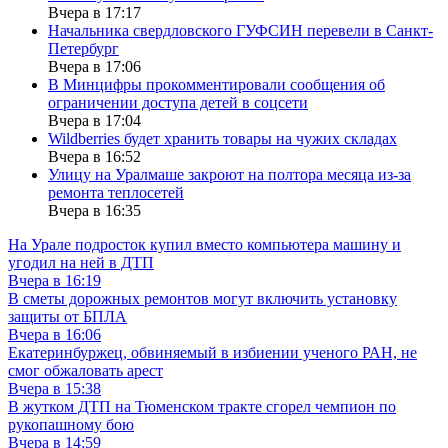
Вчера в 17:17
Начальника свердловского ГУФСИН перевели в Санкт-
Петербург
Вчера в 17:06
В Минцифры прокомментировали сообщения об
ограничении доступа детей в соцсети
Вчера в 17:04
Wildberries будет хранить товары на чужих складах
Вчера в 16:52
Улицу на Уралмаше закроют на полтора месяца из-за
ремонта теплосетей
Вчера в 16:35
На Урале подросток купил вместо компьютера машину и
угодил на ней в ДТП
Вчера в 16:19
В сметы дорожных ремонтов могут включить установку
защиты от БПЛА
Вчера в 16:06
Екатеринбуржец, обвиняемый в избиении ученого РАН, не
смог обжаловать арест
Вчера в 15:38
В жутком ДТП на Тюменском тракте сгорел чемпион по
рукопашному бою
Вчера в 14:59