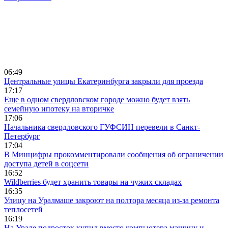
06:49
Центральные улицы Екатеринбурга закрыли для проезда
17:17
Еще в одном свердловском городе можно будет взять
семейную ипотеку на вторичке
17:06
Начальника свердловского ГУФСИН перевели в Санкт-
Петербург
17:04
В Минцифры прокомментировали сообщения об ограничении
доступа детей в соцсети
16:52
Wildberries будет хранить товары на чужих складах
16:35
Улицу на Уралмаше закроют на полтора месяца из-за ремонта
теплосетей
16:19
На Урале подросток купил вместо компьютера машину и