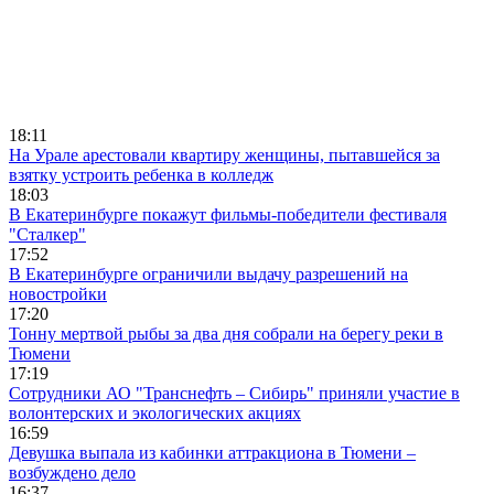
18:11
На Урале арестовали квартиру женщины, пытавшейся за
взятку устроить ребенка в колледж
18:03
В Екатеринбурге покажут фильмы-победители фестиваля
"Сталкер"
17:52
В Екатеринбурге ограничили выдачу разрешений на
новостройки
17:20
Тонну мертвой рыбы за два дня собрали на берегу реки в
Тюмени
17:19
Сотрудники АО "Транснефть – Сибирь" приняли участие в
волонтерских и экологических акциях
16:59
Девушка выпала из кабинки аттракциона в Тюмени –
возбуждено дело
16:37