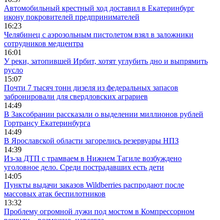
Автомобильный крестный ход доставил в Екатеринбург
икону покровителей предпринимателей
16:23
Челябинец с аэрозольным пистолетом взял в заложники
сотрудников медцентра
16:01
У реки, затопившей Ирбит, хотят углубить дно и выпрямить
русло
15:07
Почти 7 тысяч тонн дизеля из федеральных запасов
забронировали для свердловских аграриев
14:49
В Заксобрании рассказали о выделении миллионов рублей
Гортрансу Екатеринбурга
14:49
В Ярославской области загорелись резервуары НПЗ
14:39
Из-за ДТП с трамваем в Нижнем Тагиле возбуждено
уголовное дело. Среди пострадавших есть дети
14:05
Пункты выдачи заказов Wildberries распродают после
массовых атак беспилотников
13:32
Проблему огромной лужи под мостом в Компрессорном