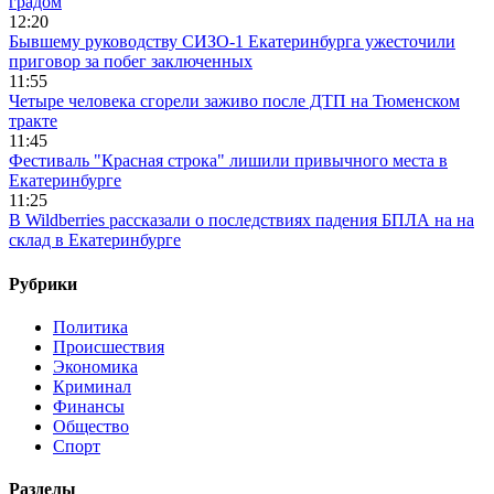
градом
12:20
Бывшему руководству СИЗО-1 Екатеринбурга ужесточили
приговор за побег заключенных
11:55
Четыре человека сгорели заживо после ДТП на Тюменском
тракте
11:45
Фестиваль "Красная строка" лишили привычного места в
Екатеринбурге
11:25
В Wildberries рассказали о последствиях падения БПЛА на на
склад в Екатеринбурге
Рубрики
Политика
Происшествия
Экономика
Криминал
Финансы
Общество
Спорт
Разделы