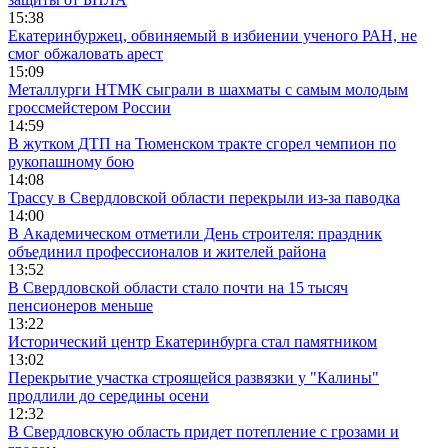
15:38
Екатеринбуржец, обвиняемый в избиении ученого РАН, не
смог обжаловать арест
15:09
Металлурги НТМК сыграли в шахматы с самым молодым
гроссмейстером России
14:59
В жутком ДТП на Тюменском тракте сгорел чемпион по
рукопашному бою
14:08
Трассу в Свердловской области перекрыли из-за паводка
14:00
В Академическом отметили День строителя: праздник
объединил профессионалов и жителей района
13:52
В Свердловской области стало почти на 15 тысяч
пенсионеров меньше
13:22
Исторический центр Екатеринбурга стал памятником
13:02
Перекрытие участка строящейся развязки у "Калины"
продлили до середины осени
12:32
В Свердловскую область придет потепление с грозами и