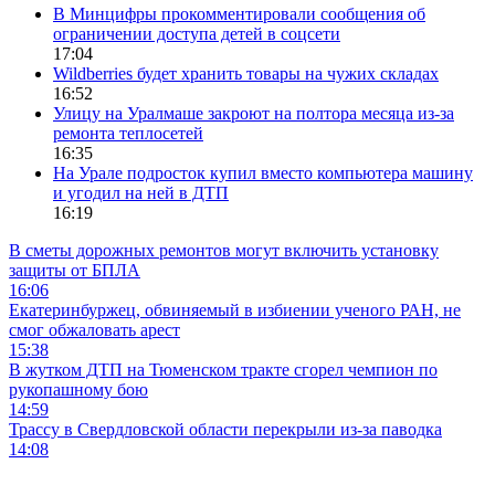
В Минцифры прокомментировали сообщения об
ограничении доступа детей в соцсети
17:04
Wildberries будет хранить товары на чужих складах
16:52
Улицу на Уралмаше закроют на полтора месяца из-за
ремонта теплосетей
16:35
На Урале подросток купил вместо компьютера машину
и угодил на ней в ДТП
16:19
В сметы дорожных ремонтов могут включить установку
защиты от БПЛА
16:06
Екатеринбуржец, обвиняемый в избиении ученого РАН, не
смог обжаловать арест
15:38
В жутком ДТП на Тюменском тракте сгорел чемпион по
рукопашному бою
14:59
Трассу в Свердловской области перекрыли из-за паводка
14:08