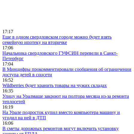
17:17
Еще в одном свердловском городе можно будет взять
семейную ипотеку на вторичке
17:06
Начальника свердловского ГУФСИН перевели в Санкт-
Петербург
17:04
В Минцифры прокомментировали сообщения об ограничении
доступа детей в соцсети
16:52
Wildberries будет хранить товары на чужих складах
16:35
Улицу на Уралмаше закроют на полтора месяца из-за ремонта
теплосетей
16:19
На Урале подросток купил вместо компьютера машину и
угодил на ней в ДТП
16:06
В сметы дорожных ремонтов могут включить установку
защиты от БПЛА