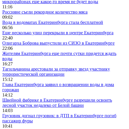
микрорайонах еще какое-то время не будет воды
11:16
Россияне съели рекордное количество мяса
09:02
Вода в водоматах Екатеринбурга стала бесплатной
06:56
Еще несколько улиц перекрыли в центре Екатеринбурга
22:40
Олигарха Боброва выпустили из СИЗО в Екатеринбурге
22:06
Жителям Екатеринбурга еще почти сутки придется ждать
воды
16:27
Тагильчанина арестовали за отправку звезд участнику
террористической организации
15:12
Глава Екатеринбурга заявил о возвращении воды в дома
горожан
14:12
Швейной фабрике в Екатеринбурге разрешили освоить
лесной участок недалеко от Белой башни
14:03
Грузовик догнал грузовик: в ДТП в Екатеринбурге погиб
пассажир фуры
10:41