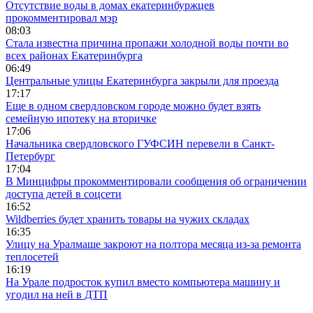
Отсутствие воды в домах екатеринбуржцев
прокомментировал мэр
08:03
Стала известна причина пропажи холодной воды почти во
всех районах Екатеринбурга
06:49
Центральные улицы Екатеринбурга закрыли для проезда
17:17
Еще в одном свердловском городе можно будет взять
семейную ипотеку на вторичке
17:06
Начальника свердловского ГУФСИН перевели в Санкт-
Петербург
17:04
В Минцифры прокомментировали сообщения об ограничении
доступа детей в соцсети
16:52
Wildberries будет хранить товары на чужих складах
16:35
Улицу на Уралмаше закроют на полтора месяца из-за ремонта
теплосетей
16:19
На Урале подросток купил вместо компьютера машину и
угодил на ней в ДТП