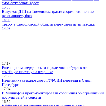
смог обжаловать арест
15:38
В жутком ДТП на Тюменском тракте сгорел чемпион по
рукопашному бою
14:59
Трассу в Свердловской области перекрыли из-за паводка
14:08
17:17
Еще в одном свердловском городе можно будет взять
семейную ипотеку на вторичке
17:06
Начальника свердловского ГУФСИН перевели в Санкт-
Петербург
17:04
В Минцифры прокомментировали сообщения об ограничении
доступа детей в соцсети
16:52
Wildberries будет хранить товары на чужих складах