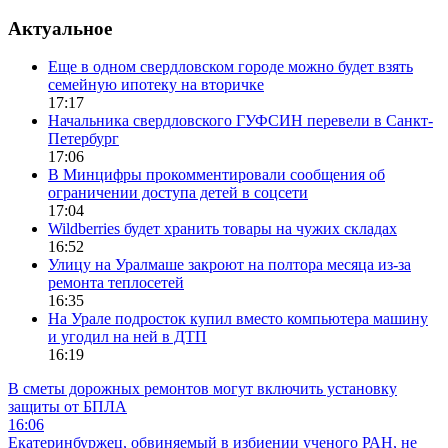
Актуальное
Еще в одном свердловском городе можно будет взять
семейную ипотеку на вторичке
17:17
Начальника свердловского ГУФСИН перевели в Санкт-
Петербург
17:06
В Минцифры прокомментировали сообщения об
ограничении доступа детей в соцсети
17:04
Wildberries будет хранить товары на чужих складах
16:52
Улицу на Уралмаше закроют на полтора месяца из-за
ремонта теплосетей
16:35
На Урале подросток купил вместо компьютера машину
и угодил на ней в ДТП
16:19
В сметы дорожных ремонтов могут включить установку
защиты от БПЛА
16:06
Екатеринбуржец, обвиняемый в избиении ученого РАН, не