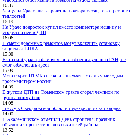
16:35
Улицу на Уралмаше закроют на полтора месяца из-за ремонта
теплосетей
16:19
На Урале подросток купил вместо компьютера машину и
угодил на ней в ДТП
16:06
В сметы дорожных ремонтов могут включить установку
защиты от БПЛА
15:38
Екатеринбуржец, обвиняемый в избиении ученого РАН, не
смог обжаловать арест
15:09
Металлурги НТМК сыграли в шахматы с самым молодым
гроссмейстером России
14:59
В жутком ДТП на Тюменском тракте сгорел чемпион по
рукопашному бою
14:08
Трассу в Свердловской области перекрыли из-за паводка
14:00
В Академическом отметили День строителя: праздник
объединил профессионалов и жителей района
13:52