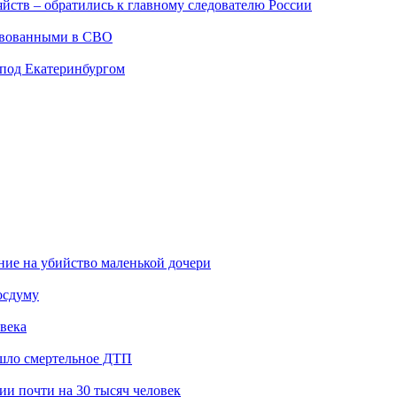
йств – обратились к главному следователю России
твованными в СВО
 под Екатеринбургом
ение на убийство маленькой дочери
осдуму
века
ошло смертельное ДТП
и почти на 30 тысяч человек