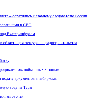
йств – обратились к главному следователю России
твованными в СВО
 под Екатеринбургом
 области архитектуры и градостроительства
аботку
адроциклистов, пойманных Зезиным
на подачу документов в избиркомы
ючую воду из Туры
ысячам рублей