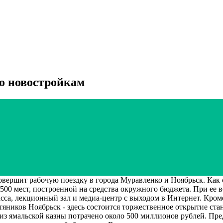
о новостройкам
ершит рабочую поездку в города Муравленко и Ноябрьск. Как со
00 мест, построенной на средства окружного бюджета. При ее 
са, лекционный зал и медиа-центр с выходом в Интернет. Кроме 
тяников Ноябрьск - здесь состоится торжественное открытие ст
из ямальской казны потрачено около 500 миллионов рублей. Пред