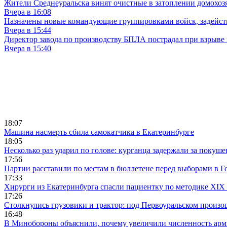
Жители Среднеуральска винят очистные в затоплении домохозя
Вчера в 16:08
Назначены новые командующие группировками войск, задейс
Вчера в 15:44
Директор завода по производству БПЛА пострадал при взрыве
Вчера в 15:40
18:07
Машина насмерть сбила самокатчика в Екатеринбурге
18:05
Несколько раз ударил по голове: курганца задержали за покуш
17:56
Партии расставили по местам в бюллетене перед выборами в Г
17:33
Хирурги из Екатеринбурга спасли пациентку по методике XIX 
17:26
Столкнулись грузовики и трактор: под Первоуральском произ
16:48
В Минобороны объяснили, почему увеличили численность арми