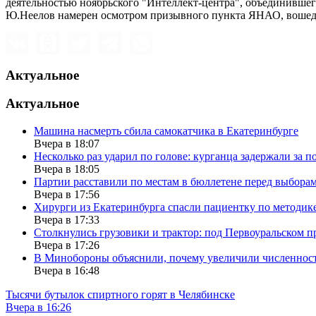
деятельностью ноябрьского "Интеллект-центра", объединившег
Ю.Неелов намерен осмотром призывного пункта ЯНАО, вошедш
Актуальное
Актуальное
Машина насмерть сбила самокатчика в Екатеринбурге
Вчера в 18:07
Несколько раз ударил по голове: курганца задержали за 
Вчера в 18:05
Партии расставили по местам в бюллетене перед выбора
Вчера в 17:56
Хирурги из Екатеринбурга спасли пациентку по методик
Вчера в 17:33
Столкнулись грузовики и трактор: под Первоуральском 
Вчера в 17:26
В Минобороны объяснили, почему увеличили численность
Вчера в 16:48
Тысячи бутылок спиртного горят в Челябинске
Вчера в 16:26