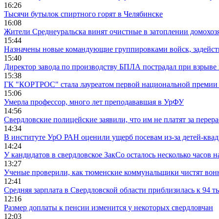
16:26
Тысячи бутылок спиртного горят в Челябинске
16:08
Жители Среднеуральска винят очистные в затоплении домохозя
15:44
Назначены новые командующие группировками войск, задейс
15:40
Директор завода по производству БПЛА пострадал при взрыве
15:38
ГК "КОРТРОС" стала лауреатом первой национальной премии в
15:06
Умерла профессор, много лет преподававшая в УрФУ
14:56
Свердловские полицейские заявили, что им не платят за перер
14:34
В институте УрО РАН оценили ущерб посевам из-за детей-кв
14:24
У кандидатов в свердловское ЗакСо осталось несколько часов 
13:27
Ученые проверили, как тюменские коммунальщики чистят вон
12:41
Средняя зарплата в Свердловской области приблизилась к 94 т
12:16
Размер доплаты к пенсии изменится у некоторых свердловчан
12:03