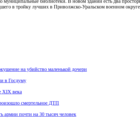
о муниципальные библиотеки. В новом здании есть два простор
его в тройку лучших в Приволжско-Уральском военном округе
покушение на убийство маленькой дочери
ми в Госдуму
е XIX века
произошло смертельное ДТП
 армии почти на 30 тысяч человек