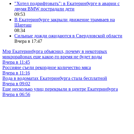
"Хотел подрифтовать": в Екатеринбурге в аварии с
двумя BMW пострадали дети
09:53
В Екатеринбурге закрыли движение трамваев на
Шарташ
08:34
Сильные дожди ожидаются в Свердловской области
Вчера в 17:47
Мэр Екатеринбурга объяснил, почему в некоторых
микрорайонах еще какое-то время не будет воды
Вчера в 11:45
Россияне съели рекордное количество мяса
Вчера в 11:16
Вода в водоматах Екатеринбурга стала бесплатной
Вчера в 09:02
Еще несколько улиц перекрыли в центре Екатеринбурга
Вчера в 06:56