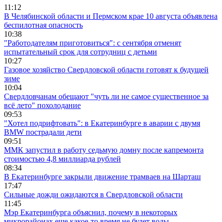
11:12
В Челябинской области и Пермском крае 10 августа объявлена
беспилотная опасность
10:38
"Работодателям приготовиться": с сентября отменят
испытательный срок для сотрудниц с детьми
10:27
Газовое хозяйство Свердловской области готовят к будущей
зиме
10:04
Свердловчанам обещают "чуть ли не самое существенное за
всё лето" похолодание
09:53
"Хотел подрифтовать": в Екатеринбурге в аварии с двумя
BMW пострадали дети
09:51
ММК запустил в работу седьмую домну после капремонта
стоимостью 4,8 миллиарда рублей
08:34
В Екатеринбурге закрыли движение трамваев на Шарташ
17:47
Сильные дожди ожидаются в Свердловской области
11:45
Мэр Екатеринбурга объяснил, почему в некоторых
микрорайонах еще какое-то время не будет воды