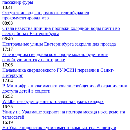
пассажир фуры
10:41
Отсутствие воды в домах екатеринбуржцев
прокомментировал мэр
08:03
Стала известна причина пропажи холодной воды почти во
всех районах Екатеринбурга
06:49
Центральные улицы Екатеринбурга закрыли для проезда
17:17
Еще в одном свердловском городе можно будет взять
семейную ипотеку на вторичке
17:06
Начальника свердловского ГУФСИН перевели в Санкт-
Петербург
17:04
В Минцифры прокомментировали сообщения об ограничении
доступа детей в соцсети
16:52
Wildberries будет хранить товары на чужих складах
16:35
Улицу на Уралмаше закроют на полтора месяца из-за ремонта
теплосетей
16:19
На Урале подросток купил вместо компьютера машину и