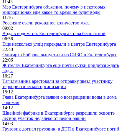
11:45
Мэр Екатеринбурга объяснил, почему в некоторых
микрорайонах еще какое-то время не будет воды
11:16
Россияне съели рекордное количество мяса
09:02
Вода в водоматах Екатеринбурга стала бесплатной
06:56
Еще несколько улиц перекрыли в центре Екатеринбурга
22:40
Олигарха Боброва выпустили из СИЗО в Екатеринбурге
22:06
Жителям Екатеринбурга еще почти сутки придется ждать
воды
16:27
Тагильчанина арестовали за отправку звезд участнику
террористической организации
15:12
Глава Екатеринбурга заявил о возвращении воды в дома
горожан
14:12
Швейной фабрике в Екатеринбурге разрешили освоить
лесной участок недалеко от Белой башни
14:03
Грузовик догнал грузовик: в ДТП в Екатеринбурге погиб