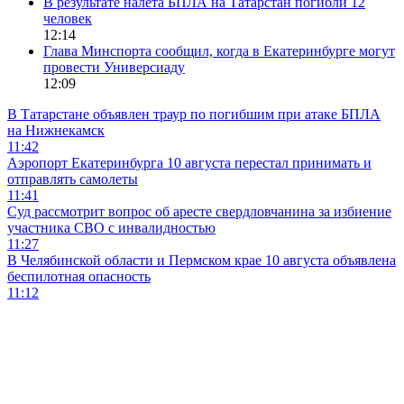
В результате налета БПЛА на Татарстан погибли 12
человек
12:14
Глава Минспорта сообщил, когда в Екатеринбурге могут
провести Универсиаду
12:09
В Татарстане объявлен траур по погибшим при атаке БПЛА
на Нижнекамск
11:42
Аэропорт Екатеринбурга 10 августа перестал принимать и
отправлять самолеты
11:41
Суд рассмотрит вопрос об аресте свердловчанина за избиение
участника СВО с инвалидностью
11:27
В Челябинской области и Пермском крае 10 августа объявлена
беспилотная опасность
11:12