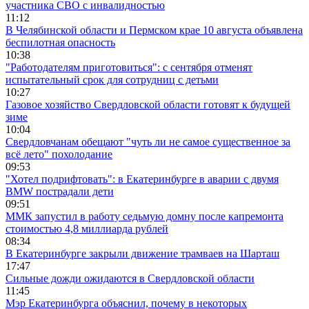
участника СВО с инвалидностью
11:12
В Челябинской области и Пермском крае 10 августа объявлена
беспилотная опасность
10:38
"Работодателям приготовиться": с сентября отменят
испытательный срок для сотрудниц с детьми
10:27
Газовое хозяйство Свердловской области готовят к будущей
зиме
10:04
Свердловчанам обещают "чуть ли не самое существенное за
всё лето" похолодание
09:53
"Хотел подрифтовать": в Екатеринбурге в аварии с двумя
BMW пострадали дети
09:51
ММК запустил в работу седьмую домну после капремонта
стоимостью 4,8 миллиарда рублей
08:34
В Екатеринбурге закрыли движение трамваев на Шарташ
17:47
Сильные дожди ожидаются в Свердловской области
11:45
Мэр Екатеринбурга объяснил, почему в некоторых