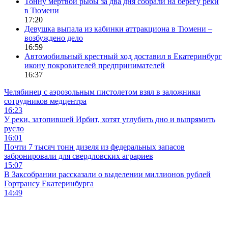
Тонну мертвой рыбы за два дня собрали на берегу реки
в Тюмени
17:20
Девушка выпала из кабинки аттракциона в Тюмени –
возбуждено дело
16:59
Автомобильный крестный ход доставил в Екатеринбург
икону покровителей предпринимателей
16:37
Челябинец с аэрозольным пистолетом взял в заложники
сотрудников медцентра
16:23
У реки, затопившей Ирбит, хотят углубить дно и выпрямить
русло
16:01
Почти 7 тысяч тонн дизеля из федеральных запасов
забронировали для свердловских аграриев
15:07
В Заксобрании рассказали о выделении миллионов рублей
Гортрансу Екатеринбурга
14:49