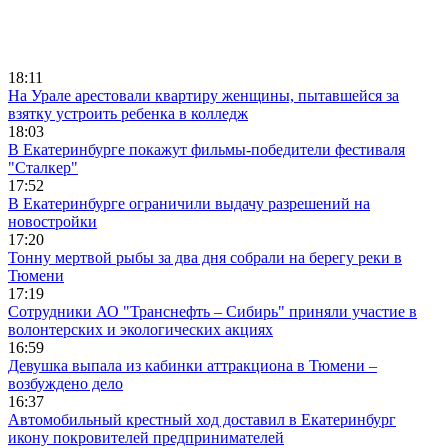
18:11
На Урале арестовали квартиру женщины, пытавшейся за
взятку устроить ребенка в колледж
18:03
В Екатеринбурге покажут фильмы-победители фестиваля
"Сталкер"
17:52
В Екатеринбурге ограничили выдачу разрешений на
новостройки
17:20
Тонну мертвой рыбы за два дня собрали на берегу реки в
Тюмени
17:19
Сотрудники АО "Транснефть – Сибирь" приняли участие в
волонтерских и экологических акциях
16:59
Девушка выпала из кабинки аттракциона в Тюмени –
возбуждено дело
16:37
Автомобильный крестный ход доставил в Екатеринбург
икону покровителей предпринимателей