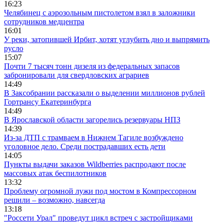
16:23
Челябинец с аэрозольным пистолетом взял в заложники
сотрудников медцентра
16:01
У реки, затопившей Ирбит, хотят углубить дно и выпрямить
русло
15:07
Почти 7 тысяч тонн дизеля из федеральных запасов
забронировали для свердловских аграриев
14:49
В Заксобрании рассказали о выделении миллионов рублей
Гортрансу Екатеринбурга
14:49
В Ярославской области загорелись резервуары НПЗ
14:39
Из-за ДТП с трамваем в Нижнем Тагиле возбуждено
уголовное дело. Среди пострадавших есть дети
14:05
Пункты выдачи заказов Wildberries распродают после
массовых атак беспилотников
13:32
Проблему огромной лужи под мостом в Компрессорном
решили – возможно, навсегда
13:18
"Россети Урал" проведут цикл встреч с застройщиками