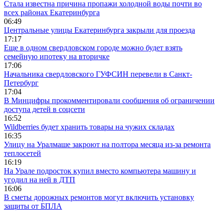
Стала известна причина пропажи холодной воды почти во
всех районах Екатеринбурга
06:49
Центральные улицы Екатеринбурга закрыли для проезда
17:17
Еще в одном свердловском городе можно будет взять
семейную ипотеку на вторичке
17:06
Начальника свердловского ГУФСИН перевели в Санкт-
Петербург
17:04
В Минцифры прокомментировали сообщения об ограничении
доступа детей в соцсети
16:52
Wildberries будет хранить товары на чужих складах
16:35
Улицу на Уралмаше закроют на полтора месяца из-за ремонта
теплосетей
16:19
На Урале подросток купил вместо компьютера машину и
угодил на ней в ДТП
16:06
В сметы дорожных ремонтов могут включить установку
защиты от БПЛА