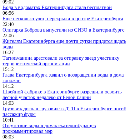
09:02
Вода в водоматах Екатеринбурга стала бесплатной
06:56
Еще несколько улиц перекрыли в центре Екатеринбурга
22:40
Олигарха Боброва выпустили из СИЗО в Екатеринбурге
22:06
Жителям Екатеринбурга еще почти сутки придется ждать
воды
16:27
Тагильчанина арестовали за отправку звезд участнику
террористической организации
15:12
Глава Екатеринбурга заявил о возвращении воды в дома
горожан
14:12
Швейной фабрике в Екатеринбурге разрешили освоить
лесной участок недалеко от Белой башни
14:03
Грузовик догнал грузовик: в ДТП в Екатеринбурге погиб
пассажир фуры
10:41
Отсутствие воды в домах екатеринбуржцев
прокомментировал мэр
08:03