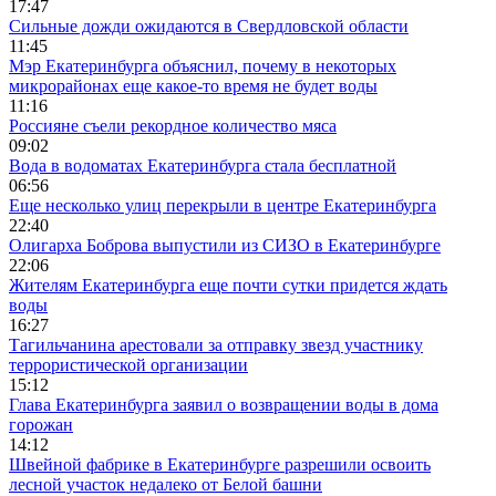
17:47
Сильные дожди ожидаются в Свердловской области
11:45
Мэр Екатеринбурга объяснил, почему в некоторых
микрорайонах еще какое-то время не будет воды
11:16
Россияне съели рекордное количество мяса
09:02
Вода в водоматах Екатеринбурга стала бесплатной
06:56
Еще несколько улиц перекрыли в центре Екатеринбурга
22:40
Олигарха Боброва выпустили из СИЗО в Екатеринбурге
22:06
Жителям Екатеринбурга еще почти сутки придется ждать
воды
16:27
Тагильчанина арестовали за отправку звезд участнику
террористической организации
15:12
Глава Екатеринбурга заявил о возвращении воды в дома
горожан
14:12
Швейной фабрике в Екатеринбурге разрешили освоить
лесной участок недалеко от Белой башни