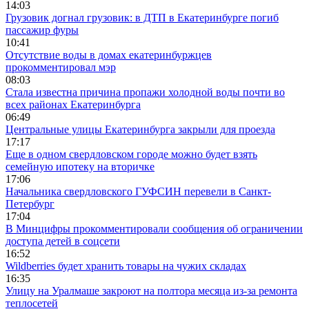
14:03
Грузовик догнал грузовик: в ДТП в Екатеринбурге погиб
пассажир фуры
10:41
Отсутствие воды в домах екатеринбуржцев
прокомментировал мэр
08:03
Стала известна причина пропажи холодной воды почти во
всех районах Екатеринбурга
06:49
Центральные улицы Екатеринбурга закрыли для проезда
17:17
Еще в одном свердловском городе можно будет взять
семейную ипотеку на вторичке
17:06
Начальника свердловского ГУФСИН перевели в Санкт-
Петербург
17:04
В Минцифры прокомментировали сообщения об ограничении
доступа детей в соцсети
16:52
Wildberries будет хранить товары на чужих складах
16:35
Улицу на Уралмаше закроют на полтора месяца из-за ремонта
теплосетей