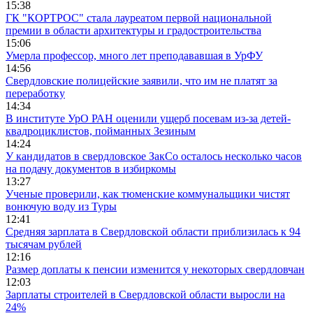
15:38
ГК "КОРТРОС" стала лауреатом первой национальной
премии в области архитектуры и градостроительства
15:06
Умерла профессор, много лет преподававшая в УрФУ
14:56
Свердловские полицейские заявили, что им не платят за
переработку
14:34
В институте УрО РАН оценили ущерб посевам из-за детей-
квадроциклистов, пойманных Зезиным
14:24
У кандидатов в свердловское ЗакСо осталось несколько часов
на подачу документов в избиркомы
13:27
Ученые проверили, как тюменские коммунальщики чистят
вонючую воду из Туры
12:41
Средняя зарплата в Свердловской области приблизилась к 94
тысячам рублей
12:16
Размер доплаты к пенсии изменится у некоторых свердловчан
12:03
Зарплаты строителей в Свердловской области выросли на
24%