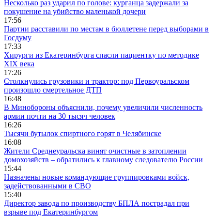
Несколько раз ударил по голове: курганца задержали за
покушение на убийство маленькой дочери
17:56
Партии расставили по местам в бюллетене перед выборами в
Госдуму
17:33
Хирурги из Екатеринбурга спасли пациентку по методике
XIX века
17:26
Столкнулись грузовики и трактор: под Первоуральском
произошло смертельное ДТП
16:48
В Минобороны объяснили, почему увеличили численность
армии почти на 30 тысяч человек
16:26
Тысячи бутылок спиртного горят в Челябинске
16:08
Жители Среднеуральска винят очистные в затоплении
домохозяйств – обратились к главному следователю России
15:44
Назначены новые командующие группировками войск,
задействованными в СВО
15:40
Директор завода по производству БПЛА пострадал при
взрыве под Екатеринбургом