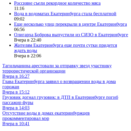
Россияне съели рекордное количество мяса
11:16
Вода в водоматах Екатеринбурга стала бесплатной
09:02
Еще несколько улиц перекрыли в центре Екатеринбурга
06:56
Олигарха Боброва выпустили из СИЗО в Екатеринбурге
Вчера в 22:40
Жителям Екатеринбурга еще почти сутки придется
ждать воды
Вчера в 22:06
Тагильчанина арестовали за отправку звезд участнику
террористической организации
Вчера в 16:27
Глава Екатеринбурга заявил о возвращении воды в дома
горожан
Вчера в 15:12
Грузовик догнал грузовик: в ДТП в Екатеринбурге погиб
пассажир фуры
Вчера в 14:03
Отсутствие воды в домах екатеринбуржцев
прокомментировал мэр
Вчера в 10:41