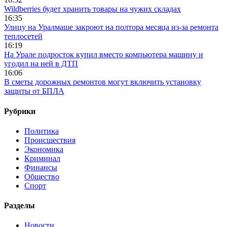
Wildberries будет хранить товары на чужих складах
16:35
Улицу на Уралмаше закроют на полтора месяца из-за ремонта
теплосетей
16:19
На Урале подросток купил вместо компьютера машину и
угодил на ней в ДТП
16:06
В сметы дорожных ремонтов могут включить установку
защиты от БПЛА
Рубрики
Политика
Происшествия
Экономика
Криминал
Финансы
Общество
Спорт
Разделы
Новости