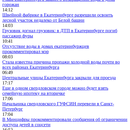
горожан
14:12
Швейной фабрике в Екатеринбурге разрешили освоить
лесной участок недалеко от Белой башни
14:03
Грузовик догнал грузовик: в ДТП в Екатеринбурге погиб
пассажир фуры
10:41
Отсутствие воды в домах екатеринбуржцев
прокомментировал мэр
08:03
Стала известна причина пропажи холодной воды почти во
всех районах Екатеринбурга
06:49
Центральные улицы Екатеринбурга закрыли для проезда
17:17
Еще в одном свердловском городе можно будет взять
семейную ипотеку на вторичке
17:06
Начальника свердловского ГУФСИН перевели в Санкт-
Петербург
17:04
В Минцифры прокомментировали сообщения об ограничении
доступа детей в соцсети
16:52