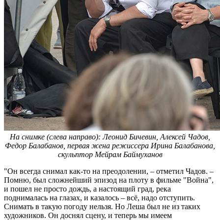
На снимке (слева направо): Леонид Бичевин, Алексей Чадов,
Федор Балабанов, первая жена режиссера Ирина Балабанова,
скульптор Мейрам Баймуханов
"Он всегда снимал как-то на преодолении, – отметил Чадов. –
Помню, был сложнейший эпизод на плоту в фильме "Война",
и пошел не просто дождь, а настоящий град, река
поднималась на глазах, и казалось – всё, надо отступить.
Снимать в такую погоду нельзя. Но Леша был не из таких
художников. Он доснял сцену, и теперь мы имеем