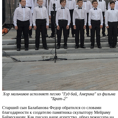
Хор мальчиков исполняет песню "Гуд бай, Америка" из фильма
"Брат-2"
Старший сын Балабанова Федор обратился со словами
благодарности к создателю памятника скульптору Мейраму
Баймуханову. Как писало наше агентство, образ режиссера на