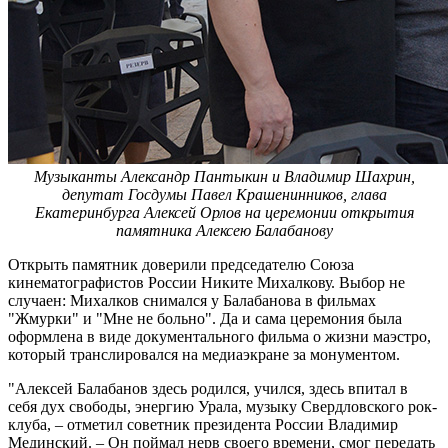
Музыканты Александр Пантыкин и Владимир Шахрин,
депутат Госдумы Павел Крашенинников, глава
Екатеринбурга Алексей Орлов на церемонии открытия
памятника Алексею Балабанову
Открыть памятник доверили председателю Союза
кинематографистов России Никите Михалкову. Выбор не
случаен: Михалков снимался у Балабанова в фильмах
"Жмурки" и "Мне не больно". Да и сама церемония была
оформлена в виде документального фильма о жизни маэстро,
который транслировался на медиаэкране за монументом.
"Алексей Балабанов здесь родился, учился, здесь впитал в
себя дух свободы, энергию Урала, музыку Свердловского рок-
клуба, – отметил советник президента России Владимир
Мединский. – Он поймал нерв своего времени, смог передать