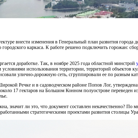
ктуре внести изменения в Генеральный план развития города до 
 городского каркаса. К работе решено подключить горожан: сбо
ргается доработке. Так, в ноябре 2025 года областной минстрой
 условиями использования территории, территорий объектов кул
исовали улично-дорожную сеть, сгруппировали ее по разным кат
Широкой Речке и в садоводческом районе Попов Лог, утверждена
коло 17 гектаров на Большом Конном полуострове переведен из 
лье.
жна, значит ли это, что документ составлен некачественно? П
азработанными стратегическими проектами развития столицы Ура