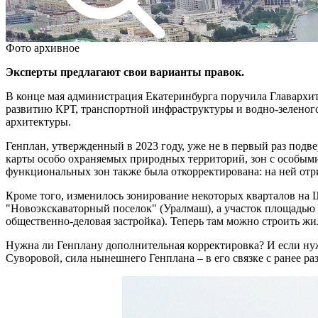
Фото архивное
Эксперты предлагают свои варианты правок.
В конце мая администрация Екатеринбурга поручила Главархите
развитию КРТ, транспортной инфраструктуры и водно-зеленого
архитектуры.
Генплан, утвержденный в 2023 году, уже не в первый раз подве
карты особо охраняемых природных территорий, зон с особыми
функциональных зон также была откорректирована: на ней отр
Кроме того, изменилось зонирование некоторых кварталов на 
"Новоэкскаваторный поселок" (Уралмаш), а участок площадью о
общественно-деловая застройка). Теперь там можно строить жи
Нужна ли Генплану дополнительная корректировка? И если ну
Суворовой, сила нынешнего Генплана – в его связке с ранее р