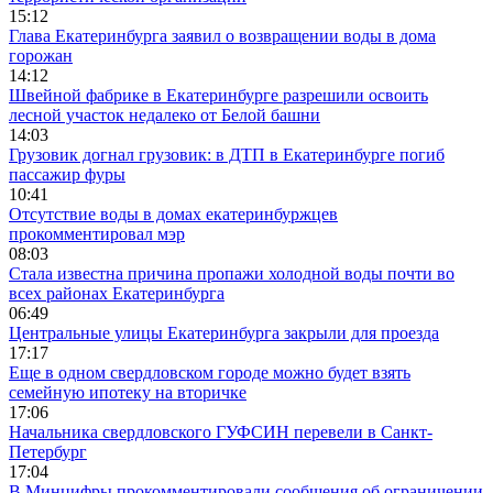
15:12
Глава Екатеринбурга заявил о возвращении воды в дома
горожан
14:12
Швейной фабрике в Екатеринбурге разрешили освоить
лесной участок недалеко от Белой башни
14:03
Грузовик догнал грузовик: в ДТП в Екатеринбурге погиб
пассажир фуры
10:41
Отсутствие воды в домах екатеринбуржцев
прокомментировал мэр
08:03
Стала известна причина пропажи холодной воды почти во
всех районах Екатеринбурга
06:49
Центральные улицы Екатеринбурга закрыли для проезда
17:17
Еще в одном свердловском городе можно будет взять
семейную ипотеку на вторичке
17:06
Начальника свердловского ГУФСИН перевели в Санкт-
Петербург
17:04
В Минцифры прокомментировали сообщения об ограничении