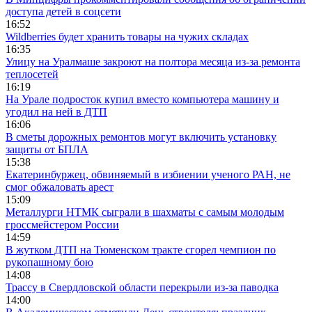
доступа детей в соцсети
16:52
Wildberries будет хранить товары на чужих складах
16:35
Улицу на Уралмаше закроют на полтора месяца из-за ремонта
теплосетей
16:19
На Урале подросток купил вместо компьютера машину и
угодил на ней в ДТП
16:06
В сметы дорожных ремонтов могут включить установку
защиты от БПЛА
15:38
Екатеринбуржец, обвиняемый в избиении ученого РАН, не
смог обжаловать арест
15:09
Металлурги НТМК сыграли в шахматы с самым молодым
гроссмейстером России
14:59
В жутком ДТП на Тюменском тракте сгорел чемпион по
рукопашному бою
14:08
Трассу в Свердловской области перекрыли из-за паводка
14:00