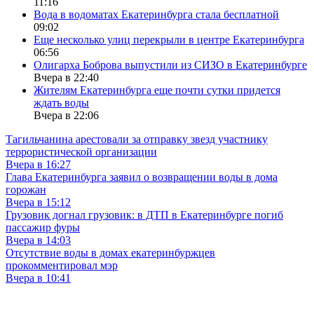
11:16
Вода в водоматах Екатеринбурга стала бесплатной
09:02
Еще несколько улиц перекрыли в центре Екатеринбурга
06:56
Олигарха Боброва выпустили из СИЗО в Екатеринбурге
Вчера в 22:40
Жителям Екатеринбурга еще почти сутки придется
ждать воды
Вчера в 22:06
Тагильчанина арестовали за отправку звезд участнику
террористической организации
Вчера в 16:27
Глава Екатеринбурга заявил о возвращении воды в дома
горожан
Вчера в 15:12
Грузовик догнал грузовик: в ДТП в Екатеринбурге погиб
пассажир фуры
Вчера в 14:03
Отсутствие воды в домах екатеринбуржцев
прокомментировал мэр
Вчера в 10:41