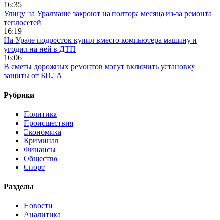
16:35
Улицу на Уралмаше закроют на полтора месяца из-за ремонта
теплосетей
16:19
На Урале подросток купил вместо компьютера машину и
угодил на ней в ДТП
16:06
В сметы дорожных ремонтов могут включить установку
защиты от БПЛА
Рубрики
Политика
Происшествия
Экономика
Криминал
Финансы
Общество
Спорт
Разделы
Новости
Аналитика