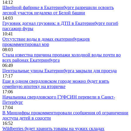
14:12
Швейной фабрике в Екатеринбурге разрешили освоить
лесной участок недалеко от Белой башни
14:03
Грузовик догнал грузовик: в ДТП в Екатеринбурге погиб
пассажир фуры
10:41
Отсутствие воды в домах екатеринбуржцев
прокомментировал мэр
08:03
Стала известна причина пропажи холодной воды почти во
всех районах Екатеринбурга
06:49
Центральные улицы Екатеринбурга закрыли для проезда
17:17
Еще в одном свердловском городе можно будет взять
семейную ипотеку на вторичке
17:06
Начальника свердловского ГУФСИН перевели в Санкт-
Петербург
17:04
В Минцифры прокомментировали сообщения об ограничении
доступа детей в соцсети
16:52
Wildberries будет хранить товары на чужих складах