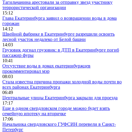
Тагильчанина арестовали за отправку звезд участнику
террористической организации
15:12
Глава Екатеринбурга заявил о возвращении воды в дома
горожан
14:12
Швейной фабрике в Екатеринбурге разрешили освоить
лесной участок недалеко от Белой башни
14:03
Грузовик догнал грузовик: в ДТП в Екатеринбурге погиб
пассажир фуры
10:41
Отсутствие воды в домах екатеринбуржцев
прокомментировал мэр
08:03
Стала известна причина пропажи холодной воды почти во
всех районах Екатеринбурга
06:49
Центральные улицы Екатеринбурга закрыли для проезда
17:17
Еще в одном свердловском городе можно будет взять
семейную ипотеку на вторичке
17:06
Начальника свердловского ГУФСИН перевели в Санкт-
Петербург