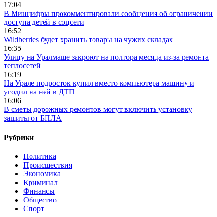
17:04
В Минцифры прокомментировали сообщения об ограничении
доступа детей в соцсети
16:52
Wildberries будет хранить товары на чужих складах
16:35
Улицу на Уралмаше закроют на полтора месяца из-за ремонта
теплосетей
16:19
На Урале подросток купил вместо компьютера машину и
угодил на ней в ДТП
16:06
В сметы дорожных ремонтов могут включить установку
защиты от БПЛА
Рубрики
Политика
Происшествия
Экономика
Криминал
Финансы
Общество
Спорт