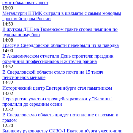
смог обжаловать арест
15:09
Металлурги НТМК сыграли в шахматы с самым молодым
гроссмейстером России
14:59
В жутком ДТП на Тюменском тракте сгорел чемпион по
рукопашному бою
14:08
Трассу в Свердловской области перекрыли из-за паводка
14:00
В Академическом отметили День строителя: праздник
объединил профессионалов и жителей района
13:52
В Свердловской области стало почти на 15 тысяч
пенсионеров меньше
13:22
Исторический центр Екатеринбурга стал памятником
13:02
Перекрытие участка строящейся развязки у "Калины"
продлили до середины осени
12:32
В Свердловскую область придет потепление с грозами и
градом
12:20
Бывшему руководству СИЗО-1 Екатеринбурга ужесточили