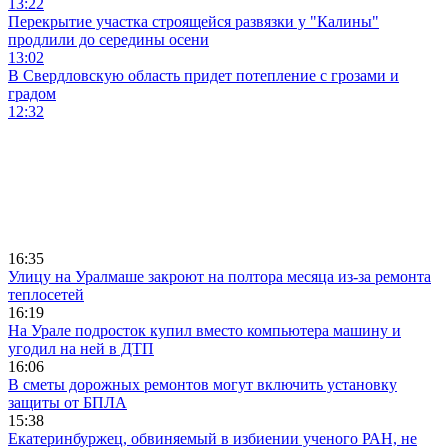
13:22
Перекрытие участка строящейся развязки у "Калины"
продлили до середины осени
13:02
В Свердловскую область придет потепление с грозами и
градом
12:32
16:35
Улицу на Уралмаше закроют на полтора месяца из-за ремонта
теплосетей
16:19
На Урале подросток купил вместо компьютера машину и
угодил на ней в ДТП
16:06
В сметы дорожных ремонтов могут включить установку
защиты от БПЛА
15:38
Екатеринбуржец, обвиняемый в избиении ученого РАН, не