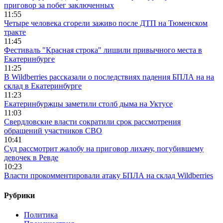
приговор за побег заключенных
11:55
Четыре человека сгорели заживо после ДТП на Тюменском
тракте
11:45
Фестиваль "Красная строка" лишили привычного места в
Екатеринбурге
11:25
В Wildberries рассказали о последствиях падения БПЛА на на
склад в Екатеринбурге
11:23
Екатеринбуржцы заметили столб дыма на Уктусе
11:03
Свердловские власти сократили срок рассмотрения
обращений участников СВО
10:41
Суд рассмотрит жалобу на приговор лихачу, погубившему
девочек в Ревде
10:23
Власти прокомментировали атаку БПЛА на склад Wildberries
Рубрики
Политика