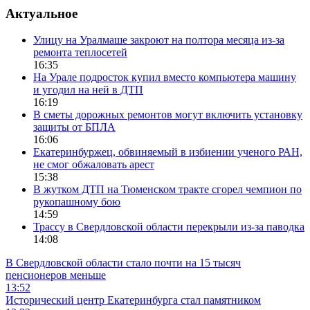
Актуальное
Улицу на Уралмаше закроют на полтора месяца из-за
ремонта теплосетей
16:35
На Урале подросток купил вместо компьютера машину
и угодил на ней в ДТП
16:19
В сметы дорожных ремонтов могут включить установку
защиты от БПЛА
16:06
Екатеринбуржец, обвиняемый в избиении ученого РАН,
не смог обжаловать арест
15:38
В жутком ДТП на Тюменском тракте сгорел чемпион по
рукопашному бою
14:59
Трассу в Свердловской области перекрыли из-за паводка
14:08
В Свердловской области стало почти на 15 тысяч
пенсионеров меньше
13:52
Исторический центр Екатеринбурга стал памятником