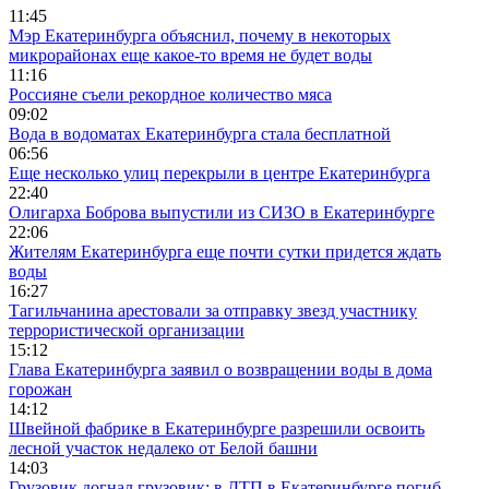
11:45
Мэр Екатеринбурга объяснил, почему в некоторых
микрорайонах еще какое-то время не будет воды
11:16
Россияне съели рекордное количество мяса
09:02
Вода в водоматах Екатеринбурга стала бесплатной
06:56
Еще несколько улиц перекрыли в центре Екатеринбурга
22:40
Олигарха Боброва выпустили из СИЗО в Екатеринбурге
22:06
Жителям Екатеринбурга еще почти сутки придется ждать
воды
16:27
Тагильчанина арестовали за отправку звезд участнику
террористической организации
15:12
Глава Екатеринбурга заявил о возвращении воды в дома
горожан
14:12
Швейной фабрике в Екатеринбурге разрешили освоить
лесной участок недалеко от Белой башни
14:03
Грузовик догнал грузовик: в ДТП в Екатеринбурге погиб