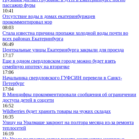
пассажир фуры
10:41
Отсутствие воды в домах екатеринбуржцев
прокомментировал мэр
08:03
Стала известна причина пропажи холодной воды почти во
всех районах Екатеринбурга
06:49
Центральные улицы Екатеринбурга закрыли для проезда
17:17
Еще в одном свердловском городе можно будет взять
семейную ипотеку на вторичке
17:06
Начальника свердловского ГУФСИН перевели в Санкт-
Петербург
17:04
В Минцифры прокомментировали сообщения об ограничении
доступа детей в соцсети
16:52
Wildberries будет хранить товары на чужих складах
16:35
Улицу на Уралмаше закроют на полтора месяца из-за ремонта
теплосетей
16:19