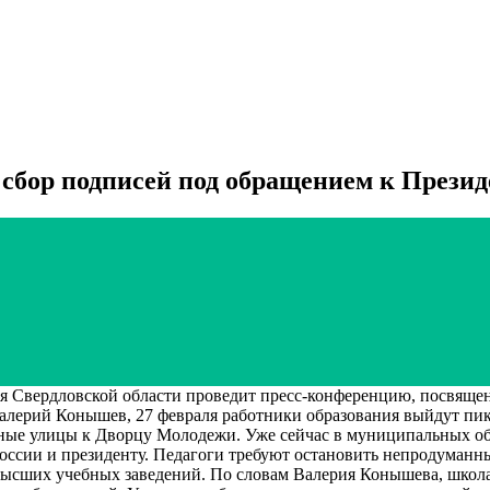
 сбор подписей под обращением к Презид
 Свердловской области проведит пресс-конференцию, посвяще
лерий Конышев, 27 февраля работники образования выйдут пике
ьные улицы к Дворцу Молодежи. Уже сейчас в муниципальных обр
оссии и президенту. Педагоги требуют остановить непродуманны
сших учебных заведений. По словам Валерия Конышева, школа с