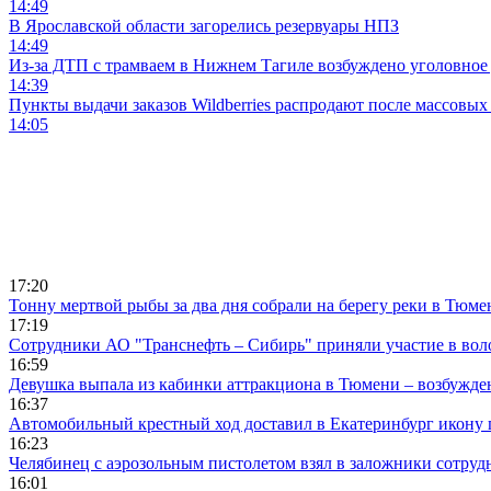
14:49
В Ярославской области загорелись резервуары НПЗ
14:49
Из-за ДТП с трамваем в Нижнем Тагиле возбуждено уголовное 
14:39
Пункты выдачи заказов Wildberries распродают после массовых
14:05
17:20
Тонну мертвой рыбы за два дня собрали на берегу реки в Тюме
17:19
Сотрудники АО "Транснефть – Сибирь" приняли участие в вол
16:59
Девушка выпала из кабинки аттракциона в Тюмени – возбужде
16:37
Автомобильный крестный ход доставил в Екатеринбург икону
16:23
Челябинец с аэрозольным пистолетом взял в заложники сотруд
16:01