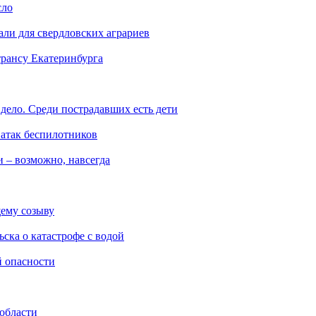
сло
али для свердловских аграриев
трансу Екатеринбурга
дело. Среди пострадавших есть дети
 атак беспилотников
 – возможно, навсегда
ему созыву
ска о катастрофе с водой
й опасности
 области