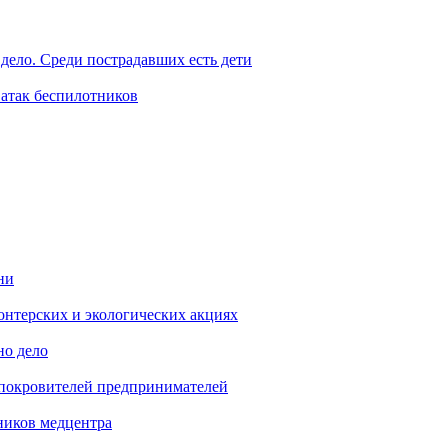
дело. Среди пострадавших есть дети
 атак беспилотников
ни
онтерских и экологических акциях
но дело
 покровителей предпринимателей
ников медцентра