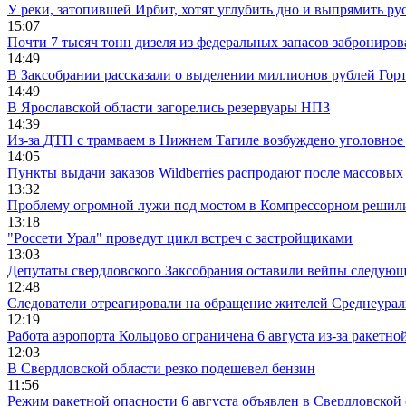
У реки, затопившей Ирбит, хотят углубить дно и выпрямить ру
15:07
Почти 7 тысяч тонн дизеля из федеральных запасов заброниров
14:49
В Заксобрании рассказали о выделении миллионов рублей Гор
14:49
В Ярославской области загорелись резервуары НПЗ
14:39
Из-за ДТП с трамваем в Нижнем Тагиле возбуждено уголовное 
14:05
Пункты выдачи заказов Wildberries распродают после массовых
13:32
Проблему огромной лужи под мостом в Компрессорном решили
13:18
"Россети Урал" проведут цикл встреч с застройщиками
13:03
Депутаты свердловского Заксобрания оставили вейпы следующ
12:48
Следователи отреагировали на обращение жителей Среднеураль
12:19
Работа аэропорта Кольцово ограничена 6 августа из-за ракетно
12:03
В Свердловской области резко подешевел бензин
11:56
Режим ракетной опасности 6 августа объявлен в Свердловской