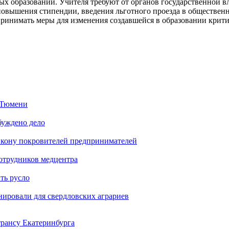
 образований. Учителя требуют от органов государственной вла
повышения стипендии, введения льготного проезда в обществен
ринимать меры для изменения создавшейся в образовании крити
в Тюмени
буждено дело
икону покровителей предпринимателей
сотрудников медцентра
ть русло
онировали для свердловских аграриев
трансу Екатеринбурга