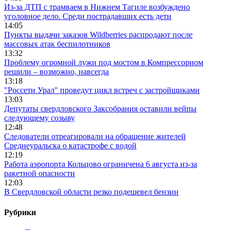
Из-за ДТП с трамваем в Нижнем Тагиле возбуждено
уголовное дело. Среди пострадавших есть дети
14:05
Пункты выдачи заказов Wildberries распродают после
массовых атак беспилотников
13:32
Проблему огромной лужи под мостом в Компрессорном
решили – возможно, навсегда
13:18
"Россети Урал" проведут цикл встреч с застройщиками
13:03
Депутаты свердловского Заксобрания оставили вейпы
следующему созыву
12:48
Следователи отреагировали на обращение жителей
Среднеуральска о катастрофе с водой
12:19
Работа аэропорта Кольцово ограничена 6 августа из-за
ракетной опасности
12:03
В Свердловской области резко подешевел бензин
Рубрики