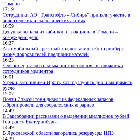
Тюмени
17:19
Сотрудники АО "Транснефть – Сибирь" приняли участие в
волонтерских и экологических акциях
16:59
Девушка выпала из кабинки аттракциона в Тюмени –
возбуждено дело
16:37
Автомобильный крестный ход доставил в Екатеринбург
икону покровителей предпринимателей
16:23
Челябинец с аэрозольным пистолетом взял в заложники
сотрудников медцентра
16:01
У реки, затопившей Ирбит, хотят углубить дно и выпрямить
русло
15:07
Почти 7 тысяч тонн дизеля из федеральных запасов
забронировали для свердловских аграриев
14:49
В Заксобрании рассказали о выделении миллионов рублей
Гортрансу Екатеринбурга
14:49
В Ярославской области загорелись резервуары НПЗ
14:39