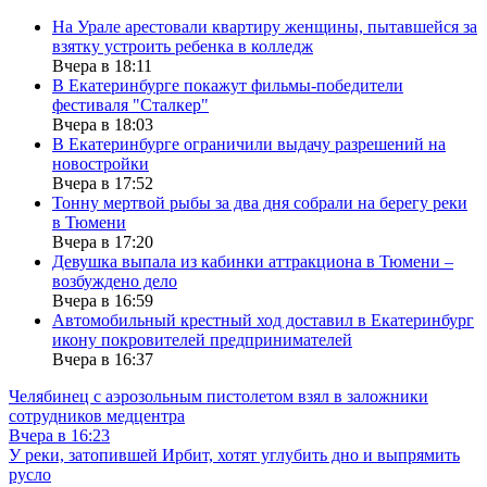
На Урале арестовали квартиру женщины, пытавшейся за
взятку устроить ребенка в колледж
Вчера в 18:11
В Екатеринбурге покажут фильмы-победители
фестиваля "Сталкер"
Вчера в 18:03
В Екатеринбурге ограничили выдачу разрешений на
новостройки
Вчера в 17:52
Тонну мертвой рыбы за два дня собрали на берегу реки
в Тюмени
Вчера в 17:20
Девушка выпала из кабинки аттракциона в Тюмени –
возбуждено дело
Вчера в 16:59
Автомобильный крестный ход доставил в Екатеринбург
икону покровителей предпринимателей
Вчера в 16:37
Челябинец с аэрозольным пистолетом взял в заложники
сотрудников медцентра
Вчера в 16:23
У реки, затопившей Ирбит, хотят углубить дно и выпрямить
русло