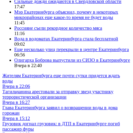
Сильные дожди ожидаются в Свердловской области
17:47
Мэр Екатеринбурга объяснил, почему в некоторых
микрорайонах еще какое-то время не будет воды
11:45
Россияне съели рекордное количество мяса
11:16
Вода в водоматах Екатеринбурга стала бесплатной
09:02
Еще несколько улиц перекрыли в центре Екатеринбурга
06:56
Олигарха Боброва выпустили из СИЗО в Екатеринбурге
Вчера в 22:40
Жителям Екатеринбурга еще почти сутки придется ждать
воды
Вчера в 22:06
Тагильчанина арестовали за отправку звезд участнику
террористической организации
Вчера в 16:27
Глава Екатеринбурга заявил о возвращении воды в дома
горожан
Вчера в 15:12
Грузовик догнал грузовик: в ДТП в Екатеринбурге погиб
пассажир фуры