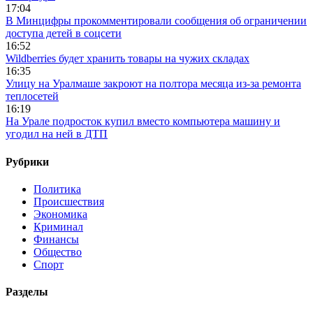
17:04
В Минцифры прокомментировали сообщения об ограничении
доступа детей в соцсети
16:52
Wildberries будет хранить товары на чужих складах
16:35
Улицу на Уралмаше закроют на полтора месяца из-за ремонта
теплосетей
16:19
На Урале подросток купил вместо компьютера машину и
угодил на ней в ДТП
Рубрики
Политика
Происшествия
Экономика
Криминал
Финансы
Общество
Спорт
Разделы