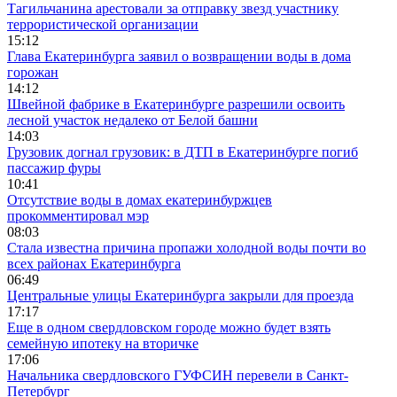
Тагильчанина арестовали за отправку звезд участнику
террористической организации
15:12
Глава Екатеринбурга заявил о возвращении воды в дома
горожан
14:12
Швейной фабрике в Екатеринбурге разрешили освоить
лесной участок недалеко от Белой башни
14:03
Грузовик догнал грузовик: в ДТП в Екатеринбурге погиб
пассажир фуры
10:41
Отсутствие воды в домах екатеринбуржцев
прокомментировал мэр
08:03
Стала известна причина пропажи холодной воды почти во
всех районах Екатеринбурга
06:49
Центральные улицы Екатеринбурга закрыли для проезда
17:17
Еще в одном свердловском городе можно будет взять
семейную ипотеку на вторичке
17:06
Начальника свердловского ГУФСИН перевели в Санкт-
Петербург