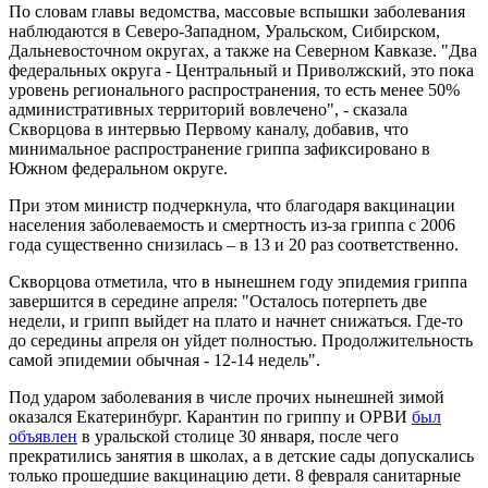
По словам главы ведомства, массовые вспышки заболевания
наблюдаются в Северо-Западном, Уральском, Сибирском,
Дальневосточном округах, а также на Северном Кавказе. "Два
федеральных округа - Центральный и Приволжский, это пока
уровень регионального распространения, то есть менее 50%
административных территорий вовлечено", - сказала
Скворцова в интервью Первому каналу, добавив, что
минимальное распространение гриппа зафиксировано в
Южном федеральном округе.
При этом министр подчеркнула, что благодаря вакцинации
населения заболеваемость и смертность из-за гриппа с 2006
года существенно снизилась – в 13 и 20 раз соответственно.
Скворцова отметила, что в нынешнем году эпидемия гриппа
завершится в середине апреля: "Осталось потерпеть две
недели, и грипп выйдет на плато и начнет снижаться. Где-то
до середины апреля он уйдет полностью. Продолжительность
самой эпидемии обычная - 12-14 недель".
Под ударом заболевания в числе прочих нынешней зимой
оказался Екатеринбург. Карантин по гриппу и ОРВИ
был
объявлен
в уральской столице 30 января, после чего
прекратились занятия в школах, а в детские сады допускались
только прошедшие вакцинацию дети. 8 февраля санитарные