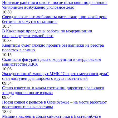
Ножевые ранения и ожоги: после потасовки подростков в
Челябинске возбуждено уголовное дело
10:50
Свердловские автомобилисты рассказали, при какой цене
бензина откажутся от машины
10:34
В Качканаре проведены работы по модернизации
газораспределительной сети
10:33
Квартиры будет сложно продать без выписки из реестра
повесток в армию
10:15
Скончался фигурант дела о коррупции в свердловском
министерстве ЖКХ
10:06
Экскурсионный маршрут ММК "Секреты метизного дела"
стал доступен для широкого круга посетителей
09:34
Стало известно, в каком состоянии директор уральского
завода дронов после взрыва
09:04
Поезд сошел с рельсов в Оренбуржье – на месте работают
восстановительные составы
18:07
Машина насмерть сбила самокатчика в Екатеринбурге