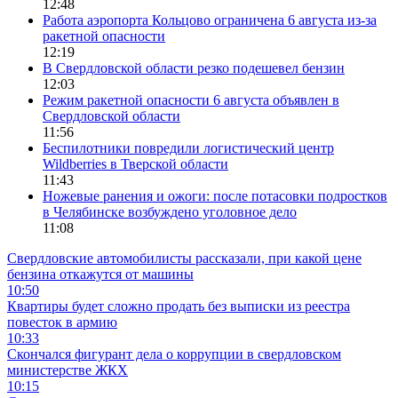
12:48
Работа аэропорта Кольцово ограничена 6 августа из-за
ракетной опасности
12:19
В Свердловской области резко подешевел бензин
12:03
Режим ракетной опасности 6 августа объявлен в
Свердловской области
11:56
Беспилотники повредили логистический центр
Wildberries в Тверской области
11:43
Ножевые ранения и ожоги: после потасовки подростков
в Челябинске возбуждено уголовное дело
11:08
Свердловские автомобилисты рассказали, при какой цене
бензина откажутся от машины
10:50
Квартиры будет сложно продать без выписки из реестра
повесток в армию
10:33
Скончался фигурант дела о коррупции в свердловском
министерстве ЖКХ
10:15