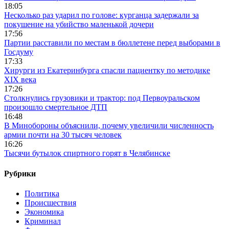
18:05
Несколько раз ударил по голове: курганца задержали за
покушение на убийство маленькой дочери
17:56
Партии расставили по местам в бюллетене перед выборами в
Госдуму
17:33
Хирурги из Екатеринбурга спасли пациентку по методике
XIX века
17:26
Столкнулись грузовики и трактор: под Первоуральском
произошло смертельное ДТП
16:48
В Минобороны объяснили, почему увеличили численность
армии почти на 30 тысяч человек
16:26
Тысячи бутылок спиртного горят в Челябинске
Рубрики
Политика
Происшествия
Экономика
Криминал