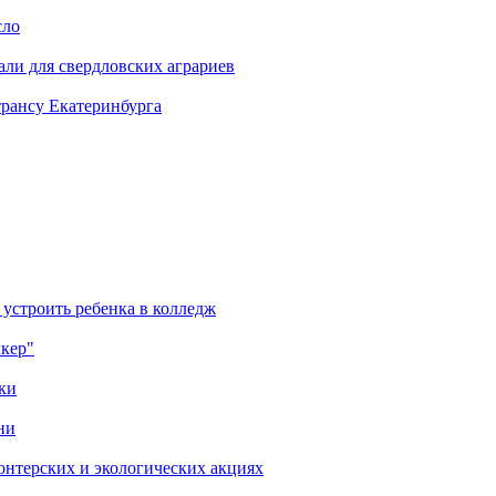
сло
али для свердловских аграриев
трансу Екатеринбурга
 устроить ребенка в колледж
лкер"
ки
ни
онтерских и экологических акциях