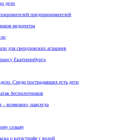
но дело
 покровителей предпринимателей
ников медцентра
сло
али для свердловских аграриев
трансу Екатеринбурга
дело. Среди пострадавших есть дети
 атак беспилотников
 – возможно, навсегда
ему созыву
ска о катастрофе с водой