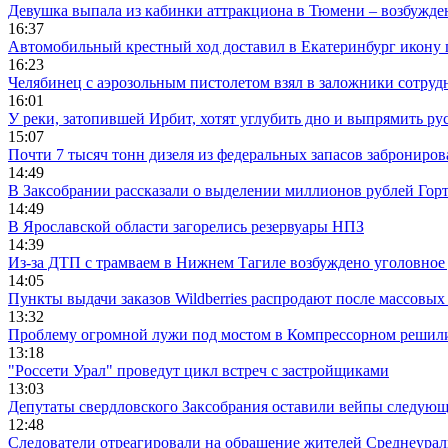
Девушка выпала из кабинки аттракциона в Тюмени – возбужде
16:37
Автомобильный крестный ход доставил в Екатеринбург икону
16:23
Челябинец с аэрозольным пистолетом взял в заложники сотруд
16:01
У реки, затопившей Ирбит, хотят углубить дно и выпрямить ру
15:07
Почти 7 тысяч тонн дизеля из федеральных запасов заброниров
14:49
В Заксобрании рассказали о выделении миллионов рублей Гор
14:49
В Ярославской области загорелись резервуары НПЗ
14:39
Из-за ДТП с трамваем в Нижнем Тагиле возбуждено уголовное 
14:05
Пункты выдачи заказов Wildberries распродают после массовых
13:32
Проблему огромной лужи под мостом в Компрессорном решили
13:18
"Россети Урал" проведут цикл встреч с застройщиками
13:03
Депутаты свердловского Заксобрания оставили вейпы следующ
12:48
Следователи отреагировали на обращение жителей Среднеураль