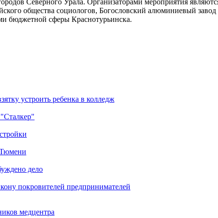
городов Северного Урала. Организаторами мероприятия являютс
йского общества социологов, Богословский алюминиевый завод
ами бюджетной сферы Краснотурьинска.
зятку устроить ребенка в колледж
 "Сталкер"
остройки
в Тюмени
буждено дело
икону покровителей предпринимателей
ников медцентра