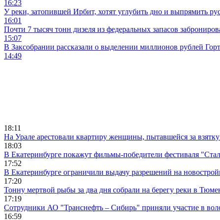
16:23
У реки, затопившей Ирбит, хотят углубить дно и выпрямить ру
16:01
Почти 7 тысяч тонн дизеля из федеральных запасов заброниров
15:07
В Заксобрании рассказали о выделении миллионов рублей Гор
14:49
18:11
На Урале арестовали квартиру женщины, пытавшейся за взятку
18:03
В Екатеринбурге покажут фильмы-победители фестиваля "Ста
17:52
В Екатеринбурге ограничили выдачу разрешений на новострой
17:20
Тонну мертвой рыбы за два дня собрали на берегу реки в Тюме
17:19
Сотрудники АО "Транснефть – Сибирь" приняли участие в вол
16:59