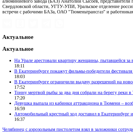
алюминиевого завода (БАЗ) Анатолий Сысоев, представители 
Свердловской области, УГТУ-УПИ, Уральское отделение росси
встречи с рабочими БАЗа, ОАО "Тюменьтрансгаз" и работник
Актуальное
Актуальное
На Урале арестовали квартиру женщины, пытавшейся за в
18:11
В Екатеринбурге покажут фильмы-победители фестиваля
18:03
В Екатеринбурге ограничили выдачу разрешений на нов
17:52
Тонну мертвой рыбы за два дня собрали на берегу реки 
17:20
Девушка выпала из кабинки аттракциона в Тюмени – воз
16:59
Автомобильный крестный ход доставил в Екатеринбург 
16:37
Челябинец с аэрозольным пистолетом взял в заложники сотруд