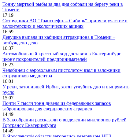
Тонну мертвой рыбы за два дня собрали на берегу реки в
Тюмени
17:19
Сотрудники АО "Транснефть – Сибирь" приняли участие в
волонтерских и экологических акциях
16:59
Девушка выпала из кабинки аттракциона в Тюмени –
возбуждено дело
16:37
Автомобильный крестный ход доставил в Екатеринбург
икону покровителей предпринимателей
16:23
Челябинец с аэрозольным пистолетом взял в заложники
сотрудников медцентра
16:01
У реки, затопившей Ирбит, хотят углубить дно и выпрямить
русло
15:07
Почти 7 тысяч тонн дизеля из федеральных запасов
забронировали для свердловских аграриев
14:49
В Заксобрании рассказали о выделении миллионов рублей
Гортрансу Екатеринбурга
14:49
В Ярославской области загорелись резервуары НПЗ