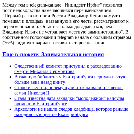
Между тем в telegram-канале "Инцидент Ирбит" появился
пост недовольства намечающимся переименованием:
"Первый раз в истории России Владимир Ленин кому-то
помешал и площадь, названную в его честь, рассматривают к
переименованию. Остается только догадываться, чем
Владимир Ильич не устраивает местную администрацию". В
собственном голосовании telegram-канала с большим отрывом
(76%) лидирует вариант оставить старое название.
Еще в сюжете:
Занимательная история
Следственный комитет приступил к расследованию
смерти Михаила Лермонтова
В главную библиотеку Екатеринбурга вернули взятую
больше века назад книгу
Стало известно, почему пули отскакивали от членов
семьи Николая II
Стала известна дата закладки "молодежной" капсулы
времени в Екатеринбурге
Археологи не нашли следов кладбища, которое раньше
находилось в центре Екатеринбурга