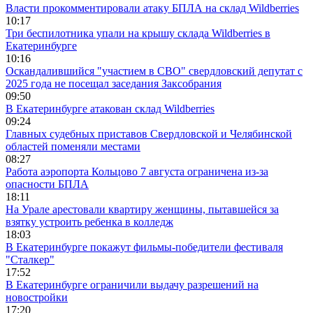
Власти прокомментировали атаку БПЛА на склад Wildberries
10:17
Три беспилотника упали на крышу склада Wildberries в
Екатеринбурге
10:16
Оскандалившийся "участием в СВО" свердловский депутат с
2025 года не посещал заседания Заксобрания
09:50
В Екатеринбурге атакован склад Wildberries
09:24
Главных судебных приставов Свердловской и Челябинской
областей поменяли местами
08:27
Работа аэропорта Кольцово 7 августа ограничена из-за
опасности БПЛА
18:11
На Урале арестовали квартиру женщины, пытавшейся за
взятку устроить ребенка в колледж
18:03
В Екатеринбурге покажут фильмы-победители фестиваля
"Сталкер"
17:52
В Екатеринбурге ограничили выдачу разрешений на
новостройки
17:20