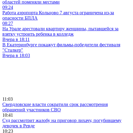
областей поменяли местами
09:24
Работа аэропорта Кольцово 7 августа ограничена из-за
опасности БПЛА
08:27
На Урале арестовали квартиру женщины, пытавшейся за
взятку устроить ребенка в колледж
Вчера в 18:11
В Екатеринбурге покажут фильмы-победители фестиваля
"Сталкер"
Вчера в 18:03
11:03
Свердловские власти сократили срок рассмотрения
обращений участников СВО
10:41
Суд рассмотрит жалобу на приговор лихачу, погубившему
девочек в Ревде
10:23