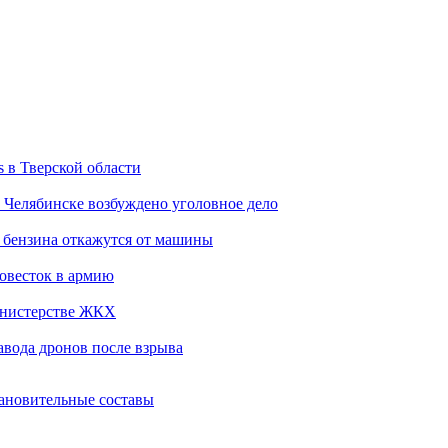
s в Тверской области
 Челябинске возбуждено уголовное дело
е бензина откажутся от машины
повесток в армию
министерстве ЖКХ
завода дронов после взрыва
тановительные составы