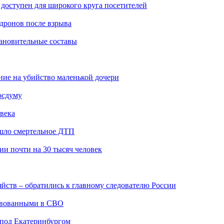
доступен для широкого круга посетителей
 дронов после взрыва
тановительные составы
ение на убийство маленькой дочери
осдуму
века
ошло смертельное ДТП
и почти на 30 тысяч человек
йств – обратились к главному следователю России
твованными в СВО
 под Екатеринбургом