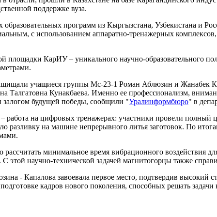
ственной поддержке вуза.
х образовательных программ из Кыргызстана, Узбекистана и Р
иальным, с использованием аппаратно-тренажерных комплексов
й площадки КарИУ – уникального научно-образовательного пол
аметрами.
ищали учащиеся группы Мс-23-1 Роман Аблюзин и Жанабек Капа
а Талгатовна Кунакбаева. Именно ее профессионализм, внимани
и залогом будущей победы, сообщили "
Уралинформбюро
" в деп
– работа на цифровых тренажерах: участники провели полный 
 разливку на машине непрерывного литья заготовок. По итогам 
мами.
о рассчитать минимальное время вибрационного воздействия дл
. С этой научно-технической задачей магнитогорцы также справи
юзина - Капалова завоевала первое место, подтвердив высокий с
 подготовке кадров нового поколения, способных решать задачи