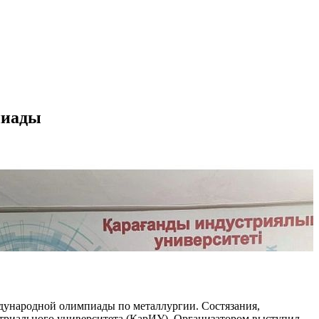
пиады
ународной олимпиады по металлургии. Состязания,
стриального университета (КарИУ). Организатором выступил