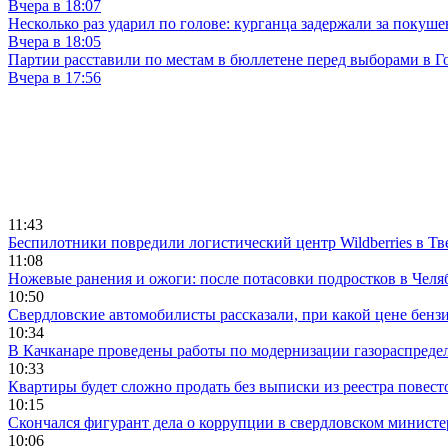
Вчера в 18:07
Несколько раз ударил по голове: курганца задержали за покуш
Вчера в 18:05
Партии расставили по местам в бюллетене перед выборами в Г
Вчера в 17:56
11:43
Беспилотники повредили логистический центр Wildberries в Тв
11:08
Ножевые ранения и ожоги: после потасовки подростков в Челя
10:50
Свердловские автомобилисты рассказали, при какой цене бенз
10:34
В Качканаре проведены работы по модернизации газораспреде
10:33
Квартиры будет сложно продать без выписки из реестра повест
10:15
Скончался фигурант дела о коррупции в свердловском минист
10:06