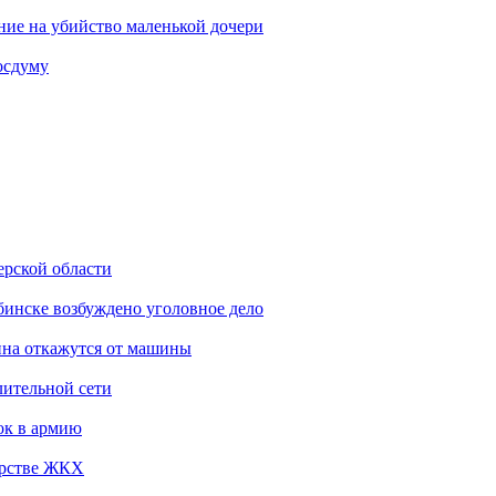
ение на убийство маленькой дочери
осдуму
ерской области
бинске возбуждено уголовное дело
ина откажутся от машины
лительной сети
ок в армию
ерстве ЖКХ