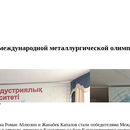
 международной металлургической олим
"
а Роман Аблюзин и Жанабек Капалов стали победителями Межд
в отрасли, прошли в Казахстане на базе Карагандинского инду