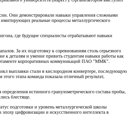
оссии. Они демонстрировали навыки управления сложными
, имитирующих реальные процессы металлургического
игона, где будущие специалисты отрабатывают навыки
лов. За их подготовку к соревнованиям столь серьезного
е к деталям и умение привить студентам навыки работы как
артаменте корпоративных коммуникаций ПАО "ММК".
цикл выплавки стали в кислородном конвертере, последующую
этого этапа команда показала отличный результат,
я определения истинного гранулометрического состава пробы,
лись блестяще.
татус подготовки и уровень металлургической школы
 в эпоху цифровизации и искусственного интеллекта в