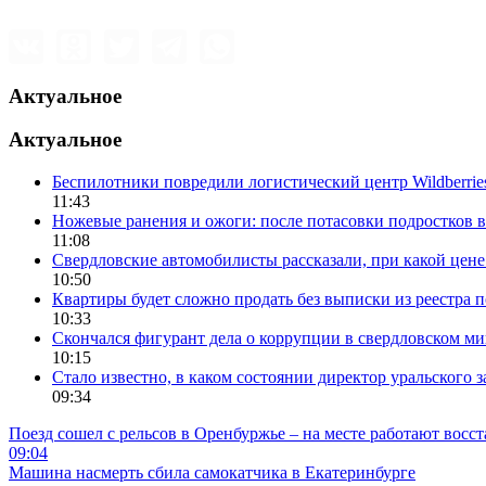
Актуальное
Актуальное
Беспилотники повредили логистический центр Wildberrie
11:43
Ножевые ранения и ожоги: после потасовки подростков в
11:08
Свердловские автомобилисты рассказали, при какой цен
10:50
Квартиры будет сложно продать без выписки из реестра 
10:33
Скончался фигурант дела о коррупции в свердловском 
10:15
Стало известно, в каком состоянии директор уральского 
09:34
Поезд сошел с рельсов в Оренбуржье – на месте работают восс
09:04
Машина насмерть сбила самокатчика в Екатеринбурге