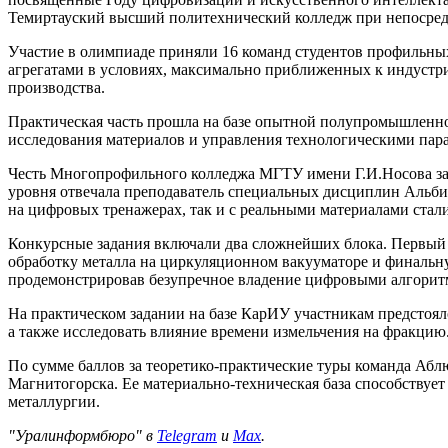
Темиртауский высший политехнический колледж при непосред
Участие в олимпиаде приняли 16 команд студентов профильны
агрегатами в условиях, максимально приближенных к индустр
производства.
Практическая часть прошла на базе опытной полупромышленно
исследования материалов и управления технологическими пар
Честь Многопрофильного колледжа МГТУ имени Г.И.Носова защ
уровня отвечала преподаватель специальных дисциплин Альбин
на цифровых тренажерах, так и с реальными материалами стал
Конкурсные задания включали два сложнейших блока. Первый 
обработку металла на циркуляционном вакууматоре и финальную
продемонстрировав безупречное владение цифровыми алгорит
На практическом задании на базе КарИУ участникам предстоял
а также исследовать влияние времени измельчения на фракцию
По сумме баллов за теоретико-практические туры команда Абл
Магнитогорска. Ее материально-техническая база способствует
металлургии.
"Уралинформбюро" в
Telegram
и
Max
.