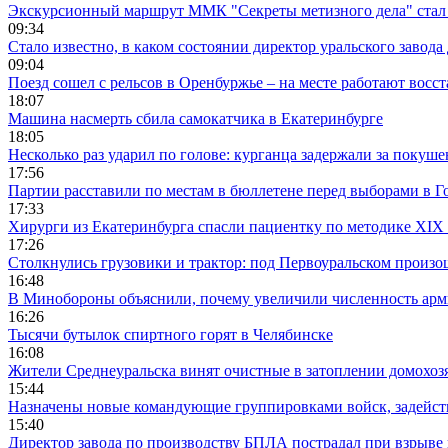
Экскурсионный маршрут ММК "Секреты метизного дела" стал 
09:34
Стало известно, в каком состоянии директор уральского завода
09:04
Поезд сошел с рельсов в Оренбуржье – на месте работают восс
18:07
Машина насмерть сбила самокатчика в Екатеринбурге
18:05
Несколько раз ударил по голове: курганца задержали за покуш
17:56
Партии расставили по местам в бюллетене перед выборами в Г
17:33
Хирурги из Екатеринбурга спасли пациентку по методике XIX 
17:26
Столкнулись грузовики и трактор: под Первоуральском произ
16:48
В Минобороны объяснили, почему увеличили численность арми
16:26
Тысячи бутылок спиртного горят в Челябинске
16:08
Жители Среднеуральска винят очистные в затоплении домохозя
15:44
Назначены новые командующие группировками войск, задейс
15:40
Директор завода по производству БПЛА пострадал при взрыве