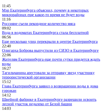
11:45
Мэр Екатеринбурга объяснил, почему в некоторых
микрорайонах еще какое-то время не будет воды
11:16
Россияне съели рекордное количество мяса
09:02
Вода в водоматах Екатеринбурга стала бесплатной
06:56
Еще несколько улиц перекрыли в центре Екатеринбурга
22:40
Олигарха Боброва выпустили из СИЗО в Екатеринбурге
22:06
Жителям Екатеринбурга еще почти сутки придется ждать
воды
16:27
Тагильчанина арестовали за отправку звезд участнику
террористической организации
15:12
Глава Екатеринбурга заявил о возвращении воды в дома
горожан
14:12
Швейной фабрике в Екатеринбурге разрешили освоить
лесной участок недалеко от Белой башни
14:03