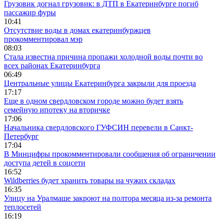
Грузовик догнал грузовик: в ДТП в Екатеринбурге погиб
пассажир фуры
10:41
Отсутствие воды в домах екатеринбуржцев
прокомментировал мэр
08:03
Стала известна причина пропажи холодной воды почти во
всех районах Екатеринбурга
06:49
Центральные улицы Екатеринбурга закрыли для проезда
17:17
Еще в одном свердловском городе можно будет взять
семейную ипотеку на вторичке
17:06
Начальника свердловского ГУФСИН перевели в Санкт-
Петербург
17:04
В Минцифры прокомментировали сообщения об ограничении
доступа детей в соцсети
16:52
Wildberries будет хранить товары на чужих складах
16:35
Улицу на Уралмаше закроют на полтора месяца из-за ремонта
теплосетей
16:19