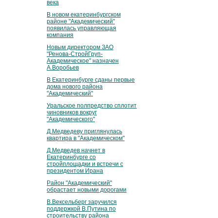
века
В новом екатеринбургском
районе "Академический"
появилась управляющая
компания
Новым директором ЗАО
"Ренова-СтройГруп-
Академическое" назначен
А.Воробьев
В Екатеринбурге сданы первые
дома нового района
"Академический"
Уральское полпредство сплотит
чиновников вокруг
"Академического"
Д.Медведеву приглянулась
квартира в "Академическом"
Д.Медведев начнет в
Екатеринбурге со
стройплощадки и встречи с
президентом Ирана
Район "Академический"
обрастает новыми дорогами
В.Вексельберг заручился
поддержкой В.Путина по
строительству района