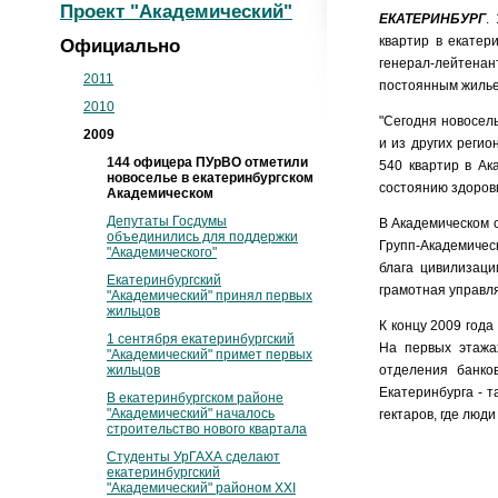
Проект "Академический"
ЕКАТЕРИНБУРГ
.
квартир в екатер
Официально
генерал-лейтена
2011
постоянным жилье
2010
"Сегодня новосель
2009
и из других регио
144 офицера ПУрВО отметили
540 квартир в Ак
новоселье в екатеринбургском
состоянию здоровь
Академическом
Депутаты Госдумы
В Академическом 
объединились для поддержки
Групп-Академиче
"Академического"
блага цивилизаци
Екатеринбургский
грамотная управл
"Академический" принял первых
жильцов
К концу 2009 года
1 сентября екатеринбургский
На первых этажах
"Академический" примет первых
жильцов
отделения банко
Екатеринбурга - 
В екатеринбургском районе
"Академический" началось
гектаров, где люд
строительство нового квартала
Студенты УрГАХА сделают
екатеринбургский
"Академический" районом XXI