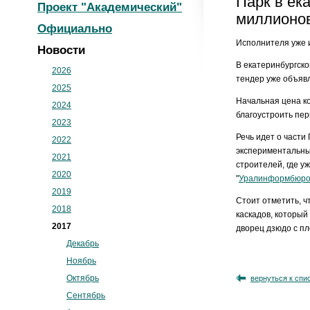
Парк в ек
Проект "Академический"
миллионо
Официально
Исполнителя уже 
Новости
В екатеринбургск
2026
тендер уже объявл
2025
Начальная цена ко
2024
благоустроить пер
2023
Речь идет о части
2022
экспериментальны
2021
строителей, где у
2020
"
Уралинформбюр
2019
Стоит отметить, ч
2018
каскадов, который
2017
дворец дзюдо с п
Декабрь
Ноябрь
Октябрь
вернуться к спи
Сентябрь