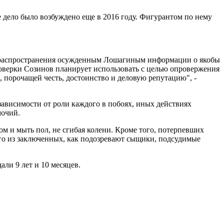
е дело было возбуждено еще в 2016 году. Фигурантом по нему
у распространения осужденным Лошагиным информации о якобы
роверки Созинов планирует использовать с целью опровержения
порочащей честь, достоинство и деловую репутацию", -
зависимости от роли каждого в побоях, иных действиях
мочий.
ком и мыть пол, не сгибая колени. Кроме того, потерпевших
ого из заключенных, как подозревают сыщики, подсудимые
али 9 лет и 10 месяцев.