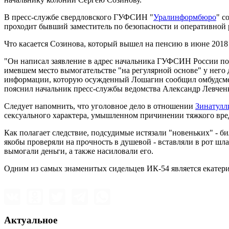
В пресс-службе свердловского ГУФСИН "
Уралинформбюро
" с
проходит бывший заместитель по безопасности и оперативной 
Что касается Созинова, который вышел на пенсию в июне 2018 
"Он написал заявление в адрес начальника ГУФСИН России п
имевшем место вымогательстве "на регулярной основе" у него 
информации, которую осужденный Лошагин сообщил омбудсмену,
пояснил начальник пресс-службы ведомства Александр Левчен
Следует напомнить, что уголовное дело в отношении
Зинатулл
сексуального характера, умышленном причинении тяжкого вр
Как полагает следствие, подсудимые истязали "новеньких" - би
якобы проверяли на прочность в душевой - вставляли в рот шл
вымогали деньги, а также насиловали его.
Одним из самых знаменитых сидельцев ИК-54 является екате
Актуальное