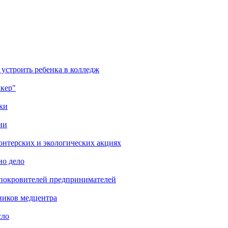
 устроить ребенка в колледж
лкер"
ки
ни
онтерских и экологических акциях
но дело
 покровителей предпринимателей
ников медцентра
сло