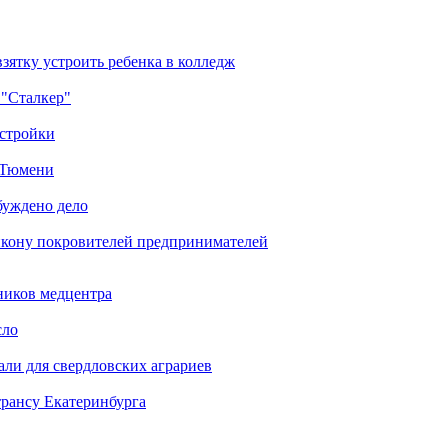
зятку устроить ребенка в колледж
 "Сталкер"
остройки
в Тюмени
буждено дело
икону покровителей предпринимателей
ников медцентра
сло
али для свердловских аграриев
трансу Екатеринбурга