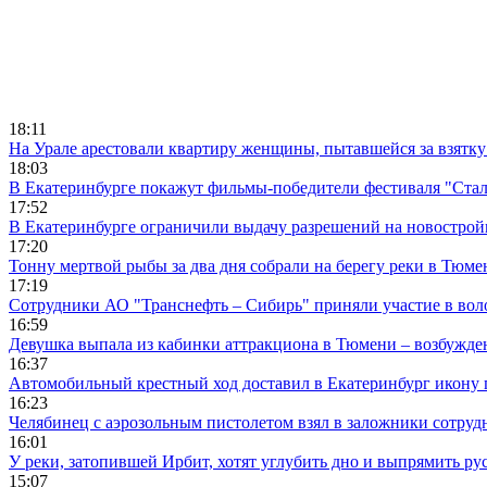
18:11
На Урале арестовали квартиру женщины, пытавшейся за взятку
18:03
В Екатеринбурге покажут фильмы-победители фестиваля "Ста
17:52
В Екатеринбурге ограничили выдачу разрешений на новострой
17:20
Тонну мертвой рыбы за два дня собрали на берегу реки в Тюме
17:19
Сотрудники АО "Транснефть – Сибирь" приняли участие в вол
16:59
Девушка выпала из кабинки аттракциона в Тюмени – возбужде
16:37
Автомобильный крестный ход доставил в Екатеринбург икону
16:23
Челябинец с аэрозольным пистолетом взял в заложники сотруд
16:01
У реки, затопившей Ирбит, хотят углубить дно и выпрямить ру
15:07