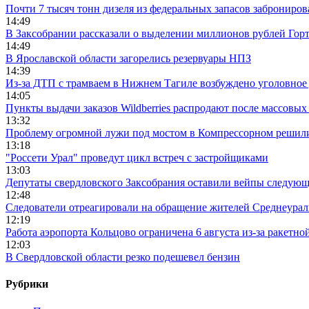
Почти 7 тысяч тонн дизеля из федеральных запасов заброниров
14:49
В Заксобрании рассказали о выделении миллионов рублей Гор
14:49
В Ярославской области загорелись резервуары НПЗ
14:39
Из-за ДТП с трамваем в Нижнем Тагиле возбуждено уголовное 
14:05
Пункты выдачи заказов Wildberries распродают после массовых
13:32
Проблему огромной лужи под мостом в Компрессорном решили
13:18
"Россети Урал" проведут цикл встреч с застройщиками
13:03
Депутаты свердловского Заксобрания оставили вейпы следующ
12:48
Следователи отреагировали на обращение жителей Среднеураль
12:19
Работа аэропорта Кольцово ограничена 6 августа из-за ракетно
12:03
В Свердловской области резко подешевел бензин
Рубрики