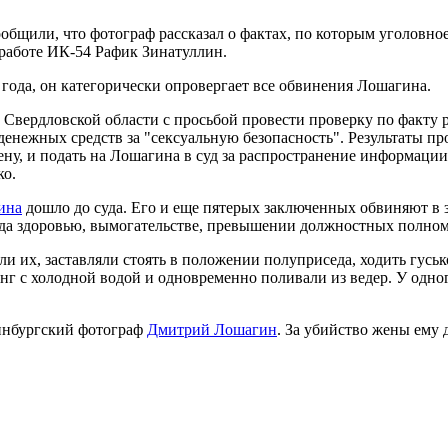
ообщили, что фотограф рассказал о фактах, по которым уголовно
работе ИК-54 Рафик Зинатуллин.
года, он категорически опровергает все обвинения Лошагина.
о Свердловской области с просьбой провести проверку по факт
денежных средств за "сексуальную безопасность". Результаты п
 и подать на Лошагина в суд за распространение информации, 
ко.
ина
дошло до суда. Его и еще пятерых заключенных обвиняют в 
еда здоровью, вымогательстве, превышении должностных полно
ли их, заставляли стоять в положении полуприседа, ходить гусь
анг с холодной водой и одновременно поливали из ведер. У одн
ринбургский фотограф
Дмитрий Лошагин
. За убийство жены ему д