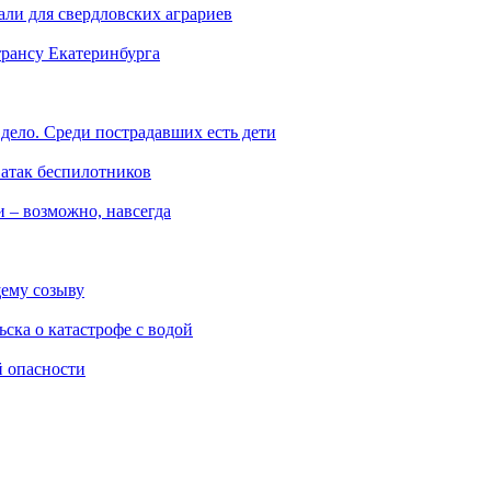
али для свердловских аграриев
трансу Екатеринбурга
дело. Среди пострадавших есть дети
 атак беспилотников
 – возможно, навсегда
ему созыву
ска о катастрофе с водой
й опасности