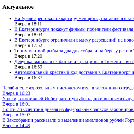
Актуальное
На Урале арестовали квартиру женщины, пытавшейся за в
Вчера в 18:11
В Екатеринбурге покажут фильмы-победители фестиваля
Вчера в 18:03
В Екатеринбурге ограничили выдачу разрешений на нов
Вчера в 17:52
Тонну мертвой рыбы за два дня собрали на берегу реки 
Вчера в 17:20
Девушка выпала из кабинки аттракциона в Тюмени – воз
Вчера в 16:59
Автомобильный крестный ход доставил в Екатеринбург 
Вчера в 16:37
Челябинец с аэрозольным пистолетом взял в заложники сотруд
Вчера в 16:23
У реки, затопившей Ирбит, хотят углубить дно и выпрямить ру
Вчера в 16:01
Почти 7 тысяч тонн дизеля из федеральных запасов заброниров
Вчера в 15:07
В Заксобрании рассказали о выделении миллионов рублей Гор
Вчера в 14:49