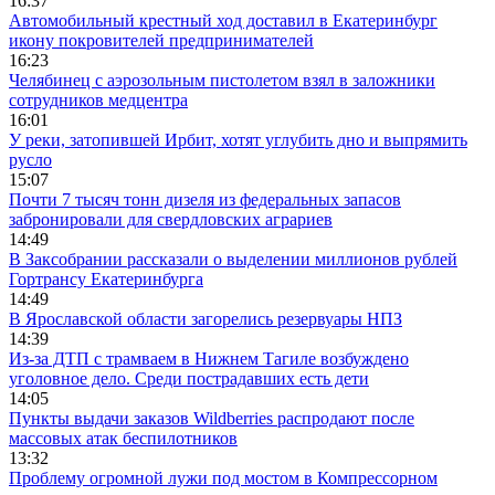
16:37
Автомобильный крестный ход доставил в Екатеринбург
икону покровителей предпринимателей
16:23
Челябинец с аэрозольным пистолетом взял в заложники
сотрудников медцентра
16:01
У реки, затопившей Ирбит, хотят углубить дно и выпрямить
русло
15:07
Почти 7 тысяч тонн дизеля из федеральных запасов
забронировали для свердловских аграриев
14:49
В Заксобрании рассказали о выделении миллионов рублей
Гортрансу Екатеринбурга
14:49
В Ярославской области загорелись резервуары НПЗ
14:39
Из-за ДТП с трамваем в Нижнем Тагиле возбуждено
уголовное дело. Среди пострадавших есть дети
14:05
Пункты выдачи заказов Wildberries распродают после
массовых атак беспилотников
13:32
Проблему огромной лужи под мостом в Компрессорном