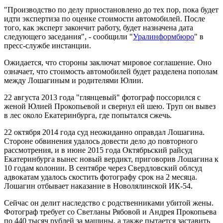
"Производство по делу приостановлено до тех пор, пока будет
идти экспертиза по оценке стоимости автомобилей. После
того, как эксперт закончит работу, будет назначена дата
следующего заседания", - сообщили "
Уралинформбюро
" в
пресс-службе инстанции.
Ожидается, что стороны заключат мировое соглашение. Оно
означает, что стоимость автомобилей будет разделена пополам
между Лошагиным и родителями Юлии.
22 августа 2013 года "глянцевый" фотограф поссорился с
женой Юлией Прокопьевой и свернул ей шею. Труп он вывез
в лес около Екатеринбурга, где попытался сжечь.
22 октября 2014 года суд неожиданно оправдал Лошагина.
Стороне обвинения удалось довести дело до повторного
рассмотрения, и в июне 2015 года Октябрьский райсуд
Екатеринбурга вынес новый вердикт, приговорив Лошагина к
10 годам колонии. В сентябре через Свердловский облсуд
адвокатам удалось скостить фотографу срок на 2 месяца.
Лошагин отбывает наказание в Новолялинской ИК-54.
Сейчас он делит наследство с родственниками убитой жены.
Фотограф требует со Светланы Рябовой и Андрея Прокопьева
по 440 тысяч рублей за машины, а также пытается заставить