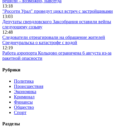
решили – возможно, навсегда
13:18
"Россети Урал" проведут цикл встреч с застройщиками
13:03
Депутаты свердловского Заксобрания оставили вейпы
следующему созыву
12:48
Следователи отреагировали на обращение жителей
Среднеуральска о катастрофе с водой
12:19
Работа аэропорта Кольцово ограничена 6 августа из-за
ракетной опасности
Рубрики
Политика
Происшествия
Экономика
Криминал
Финансы
Общество
Спорт
Разделы