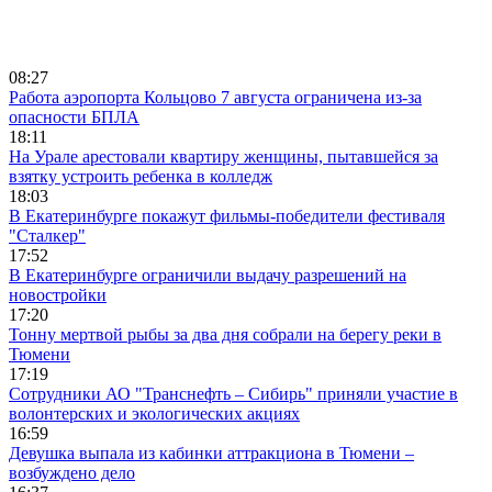
08:27
Работа аэропорта Кольцово 7 августа ограничена из-за
опасности БПЛА
18:11
На Урале арестовали квартиру женщины, пытавшейся за
взятку устроить ребенка в колледж
18:03
В Екатеринбурге покажут фильмы-победители фестиваля
"Сталкер"
17:52
В Екатеринбурге ограничили выдачу разрешений на
новостройки
17:20
Тонну мертвой рыбы за два дня собрали на берегу реки в
Тюмени
17:19
Сотрудники АО "Транснефть – Сибирь" приняли участие в
волонтерских и экологических акциях
16:59
Девушка выпала из кабинки аттракциона в Тюмени –
возбуждено дело