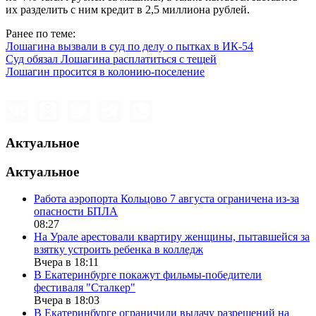
их разделить с ним кредит в 2,5 миллиона рублей.
Ранее по теме:
Лошагина вызвали в суд по делу о пытках в ИК-54
Суд обязал Лошагина расплатиться с тещей
Лошагин просится в колонию-поселение
Актуальное
Актуальное
Работа аэропорта Кольцово 7 августа ограничена из-за
опасности БПЛА
08:27
На Урале арестовали квартиру женщины, пытавшейся за
взятку устроить ребенка в колледж
Вчера в 18:11
В Екатеринбурге покажут фильмы-победители
фестиваля "Сталкер"
Вчера в 18:03
В Екатеринбурге ограничили выдачу разрешений на