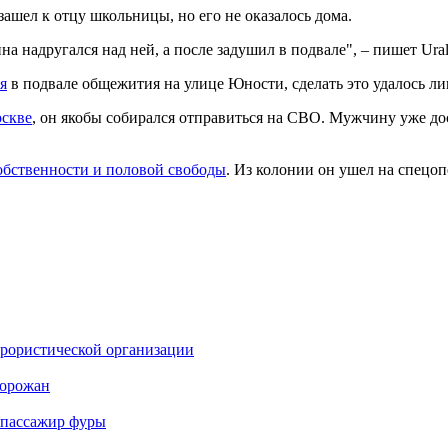
ашел к отцу школьницы, но его не оказалось дома.
на надругался над ней, а после задушил в подвале", – пишет Ura
я
в подвале общежития на улице Юности, сделать это удалось лиш
оскве
, он якобы собирался отправиться на СВО. Мужчину уже д
обственности и половой свободы
. Из колонии он ушел на спецоп
еррористической организации
горожан
б пассажир фуры