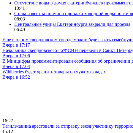
Отсутствие воды в домах екатеринбуржцев прокомменти
10:41
Стала известна причина пропажи холодной воды почти в
08:03
Центральные улицы Екатеринбурга закрыли для проезда
06:49
Еще в одном свердловском городе можно будет взять семейную
Вчера в 17:17
Начальника свердловского ГУФСИН перевели в Санкт-Петерб
Вчера в 17:06
В Минцифры прокомментировали сообщения об ограничении до
Вчера в 17:04
Wildberries будет хранить товары на чужих складах
Вчера в 16:52
16:27
Тагильчанина арестовали за отправку звезд участнику террори
15:12