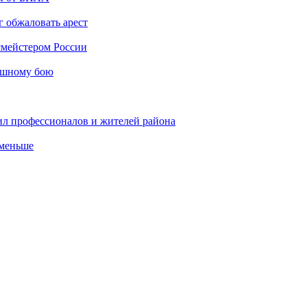
 обжаловать арест
мейстером России
ашному бою
ил профессионалов и жителей района
 меньше