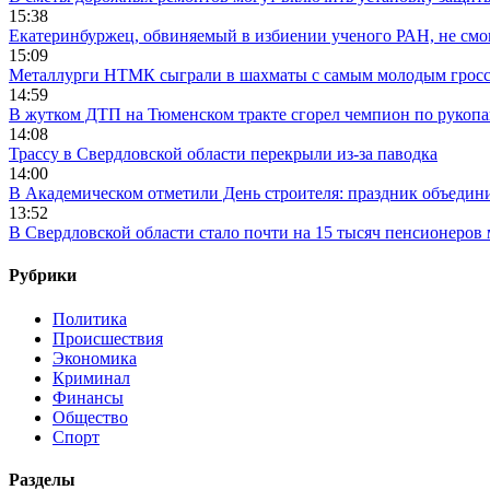
15:38
Екатеринбуржец, обвиняемый в избиении ученого РАН, не смог
15:09
Металлурги НТМК сыграли в шахматы с самым молодым гросс
14:59
В жутком ДТП на Тюменском тракте сгорел чемпион по рукоп
14:08
Трассу в Свердловской области перекрыли из-за паводка
14:00
В Академическом отметили День строителя: праздник объедин
13:52
В Свердловской области стало почти на 15 тысяч пенсионеров
Рубрики
Политика
Происшествия
Экономика
Криминал
Финансы
Общество
Спорт
Разделы