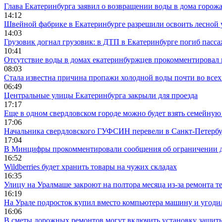
Глава Екатеринбурга заявил о возвращении воды в дома горож
14:12
Швейной фабрике в Екатеринбурге разрешили освоить лесной 
14:03
Грузовик догнал грузовик: в ДТП в Екатеринбурге погиб пасс
10:41
Отсутствие воды в домах екатеринбуржцев прокомментировал 
08:03
Стала известна причина пропажи холодной воды почти во всех
06:49
Центральные улицы Екатеринбурга закрыли для проезда
17:17
Еще в одном свердловском городе можно будет взять семейную
17:06
Начальника свердловского ГУФСИН перевели в Санкт-Петерб
17:04
В Минцифры прокомментировали сообщения об ограничении до
16:52
Wildberries будет хранить товары на чужих складах
16:35
Улицу на Уралмаше закроют на полтора месяца из-за ремонта т
16:19
На Урале подросток купил вместо компьютера машину и угоди
16:06
В сметы дорожных ремонтов могут включить установку защи