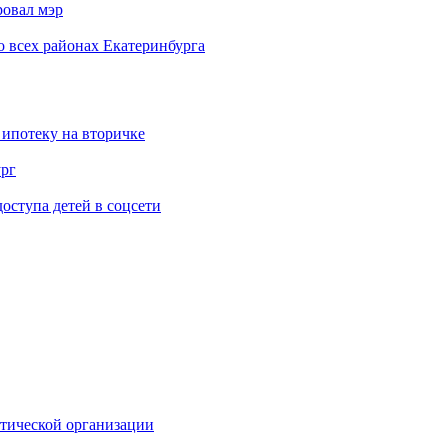
ровал мэр
о всех районах Екатеринбурга
 ипотеку на вторичке
ург
ступа детей в соцсети
стической организации