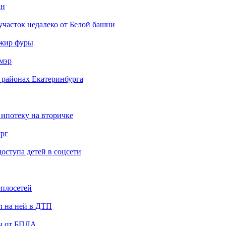
ан
участок недалеко от Белой башни
ажир фуры
мэр
 районах Екатеринбурга
 ипотеку на вторичке
ург
ступа детей в соцсети
еплосетей
л на ней в ДТП
ты от БПЛА