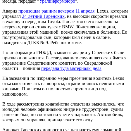
месяца, передает "
Уралинформбюро
".
Авария
произошла ранним вечером 11 апреля
. Lexus, которым
управлял
24-летний Гаренских
, на высокой скорости врезался
в ехавшую перед ним Toyota. После этого его вынесло на
встречку, где он столкнулся с BMW. 30-летняя женщина,
управлявшая этой машиной, позже скончалась в больнице. Ее
полуторагодовалый сын, который был с ней в салоне,
находится в ДГКБ № 9. Ребенок в коме.
По информации ГИБДД, в момент аварии у Гаренских были
признаки опьянения. Расследованием случившегося займется
управление Следственного комитета по Свердловской
области – полиция
передала туда материалы дела
.
На заседании по избранию меры пресечения водитель Lexus
отказался отвечать на вопросы, ограничившись невнятными
кивками. При этом он полностью спрятал лицо под
капюшоном.
В ходе рассмотрения ходатайства следствия выяснилось, что
молодой человек официально нигде не трудоустроен, судим
ранее не был, но состоял на учете у нарколога. Автомобиль,
которым он управлял, принадлежит его отцу.
Адвокат Гаренских попросил суд назначить ему домашний