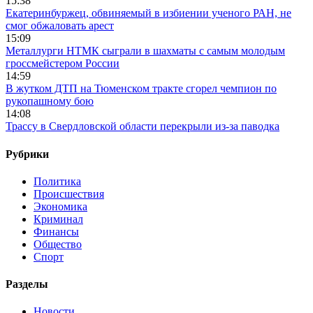
15:38
Екатеринбуржец, обвиняемый в избиении ученого РАН, не
смог обжаловать арест
15:09
Металлурги НТМК сыграли в шахматы с самым молодым
гроссмейстером России
14:59
В жутком ДТП на Тюменском тракте сгорел чемпион по
рукопашному бою
14:08
Трассу в Свердловской области перекрыли из-за паводка
Рубрики
Политика
Происшествия
Экономика
Криминал
Финансы
Общество
Спорт
Разделы
Новости