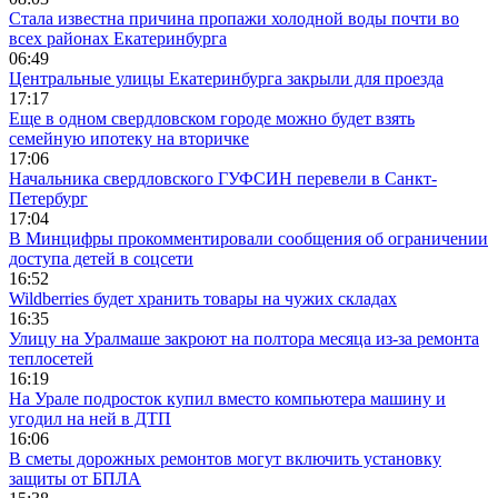
Стала известна причина пропажи холодной воды почти во
всех районах Екатеринбурга
06:49
Центральные улицы Екатеринбурга закрыли для проезда
17:17
Еще в одном свердловском городе можно будет взять
семейную ипотеку на вторичке
17:06
Начальника свердловского ГУФСИН перевели в Санкт-
Петербург
17:04
В Минцифры прокомментировали сообщения об ограничении
доступа детей в соцсети
16:52
Wildberries будет хранить товары на чужих складах
16:35
Улицу на Уралмаше закроют на полтора месяца из-за ремонта
теплосетей
16:19
На Урале подросток купил вместо компьютера машину и
угодил на ней в ДТП
16:06
В сметы дорожных ремонтов могут включить установку
защиты от БПЛА