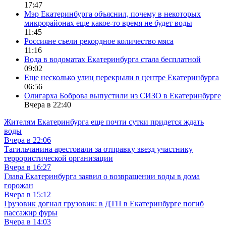
17:47
Мэр Екатеринбурга объяснил, почему в некоторых
микрорайонах еще какое-то время не будет воды
11:45
Россияне съели рекордное количество мяса
11:16
Вода в водоматах Екатеринбурга стала бесплатной
09:02
Еще несколько улиц перекрыли в центре Екатеринбурга
06:56
Олигарха Боброва выпустили из СИЗО в Екатеринбурге
Вчера в 22:40
Жителям Екатеринбурга еще почти сутки придется ждать
воды
Вчера в 22:06
Тагильчанина арестовали за отправку звезд участнику
террористической организации
Вчера в 16:27
Глава Екатеринбурга заявил о возвращении воды в дома
горожан
Вчера в 15:12
Грузовик догнал грузовик: в ДТП в Екатеринбурге погиб
пассажир фуры
Вчера в 14:03