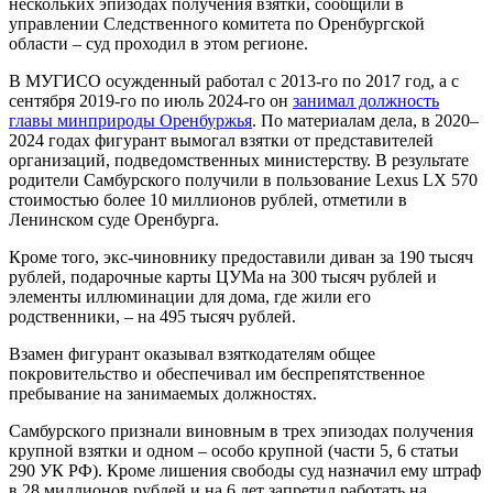
нескольких эпизодах получения взятки, сообщили в
управлении Следственного комитета по Оренбургской
области – суд проходил в этом регионе.
В МУГИСО осужденный работал с 2013-го по 2017 год, а с
сентября 2019-го по июль 2024-го он
занимал должность
главы минприроды Оренбуржья
.
По материалам дела, в 2020–
2024 годах фигурант вымогал взятки от представителей
организаций, подведомственных министерству. В результате
родители Самбурского получили в пользование Lexus LX 570
стоимостью более 10 миллионов рублей, отметили в
Ленинском суде Оренбурга.
Кроме того, экс-чиновнику предоставили диван за 190 тысяч
рублей, подарочные карты ЦУМа на 300 тысяч рублей и
элементы иллюминации для дома, где жили его
родственники, – на 495 тысяч рублей.
Взамен фигурант оказывал взяткодателям общее
покровительство и обеспечивал им беспрепятственное
пребывание на занимаемых должностях.
Самбурского признали виновным в трех эпизодах получения
крупной взятки и одном – особо крупной (части 5, 6 статьи
290 УК РФ). Кроме лишения свободы суд назначил ему штраф
в 28 миллионов рублей и на 6 лет запретил работать на