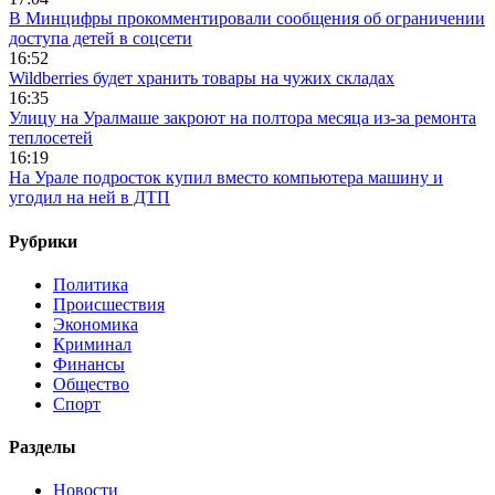
В Минцифры прокомментировали сообщения об ограничении
доступа детей в соцсети
16:52
Wildberries будет хранить товары на чужих складах
16:35
Улицу на Уралмаше закроют на полтора месяца из-за ремонта
теплосетей
16:19
На Урале подросток купил вместо компьютера машину и
угодил на ней в ДТП
Рубрики
Политика
Происшествия
Экономика
Криминал
Финансы
Общество
Спорт
Разделы
Новости