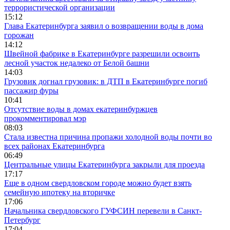
террористической организации
15:12
Глава Екатеринбурга заявил о возвращении воды в дома
горожан
14:12
Швейной фабрике в Екатеринбурге разрешили освоить
лесной участок недалеко от Белой башни
14:03
Грузовик догнал грузовик: в ДТП в Екатеринбурге погиб
пассажир фуры
10:41
Отсутствие воды в домах екатеринбуржцев
прокомментировал мэр
08:03
Стала известна причина пропажи холодной воды почти во
всех районах Екатеринбурга
06:49
Центральные улицы Екатеринбурга закрыли для проезда
17:17
Еще в одном свердловском городе можно будет взять
семейную ипотеку на вторичке
17:06
Начальника свердловского ГУФСИН перевели в Санкт-
Петербург
17:04