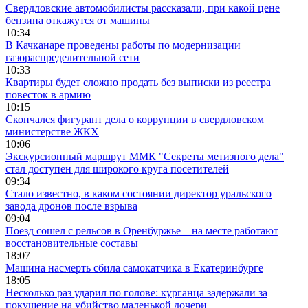
Свердловские автомобилисты рассказали, при какой цене
бензина откажутся от машины
10:34
В Качканаре проведены работы по модернизации
газораспределительной сети
10:33
Квартиры будет сложно продать без выписки из реестра
повесток в армию
10:15
Скончался фигурант дела о коррупции в свердловском
министерстве ЖКХ
10:06
Экскурсионный маршрут ММК "Секреты метизного дела"
стал доступен для широкого круга посетителей
09:34
Стало известно, в каком состоянии директор уральского
завода дронов после взрыва
09:04
Поезд сошел с рельсов в Оренбуржье – на месте работают
восстановительные составы
18:07
Машина насмерть сбила самокатчика в Екатеринбурге
18:05
Несколько раз ударил по голове: курганца задержали за
покушение на убийство маленькой дочери