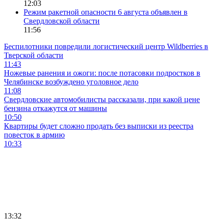
12:03
Режим ракетной опасности 6 августа объявлен в
Свердловской области
11:56
Беспилотники повредили логистический центр Wildberries в
Тверской области
11:43
Ножевые ранения и ожоги: после потасовки подростков в
Челябинске возбуждено уголовное дело
11:08
Свердловские автомобилисты рассказали, при какой цене
бензина откажутся от машины
10:50
Квартиры будет сложно продать без выписки из реестра
повесток в армию
10:33
13:32