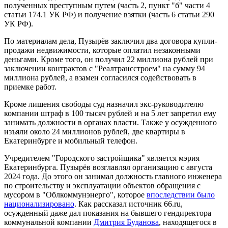
полученных преступным путем (часть 2, пункт "б" части 4
статьи 174.1 УК РФ) и получение взятки (часть 6 статьи 290
УК РФ).
По материалам дела, Пузырёв заключил два договора купли-
продажи недвижимости, которые оплатил незаконными
деньгами. Кроме того, он получил 22 миллиона рублей при
заключении контрактов с "Реалтрансстроем" на сумму 94
миллиона рублей, а взамен согласился содействовать в
приемке работ.
Кроме лишения свободы суд назначил экс-руководителю
компании штраф в 100 тысяч рублей и на 5 лет запретил ему
занимать должности в органах власти. Также у осужденного
изъяли около 24 миллионов рублей, две квартиры в
Екатеринбурге и мобильный телефон.
Учредителем "Городского застройщика" является мэрия
Екатеринбурга. Пузырёв возглавлял организацию с августа
2024 года. До этого он занимал должность главного инженера
по строительству и эксплуатации объектов обращения с
мусором в "Облкоммунэнерго", которое
впоследствии было
национализировано
. Как рассказал источник 66.ru,
осужденный даже дал показания на бывшего гендиректора
коммунальной компании
Дмитрия Буданова
, находящегося в