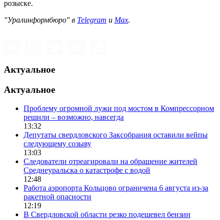
розыске.
"Уралинформбюро" в
Telegram
и
Max
.
Актуальное
Актуальное
Проблему огромной лужи под мостом в Компрессорном
решили – возможно, навсегда
13:32
Депутаты свердловского Заксобрания оставили вейпы
следующему созыву
13:03
Следователи отреагировали на обращение жителей
Среднеуральска о катастрофе с водой
12:48
Работа аэропорта Кольцово ограничена 6 августа из-за
ракетной опасности
12:19
В Свердловской области резко подешевел бензин