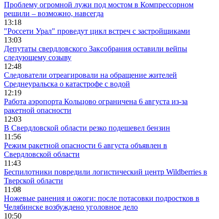
Проблему огромной лужи под мостом в Компрессорном
решили – возможно, навсегда
13:18
"Россети Урал" проведут цикл встреч с застройщиками
13:03
Депутаты свердловского Заксобрания оставили вейпы
следующему созыву
12:48
Следователи отреагировали на обращение жителей
Среднеуральска о катастрофе с водой
12:19
Работа аэропорта Кольцово ограничена 6 августа из-за
ракетной опасности
12:03
В Свердловской области резко подешевел бензин
11:56
Режим ракетной опасности 6 августа объявлен в
Свердловской области
11:43
Беспилотники повредили логистический центр Wildberries в
Тверской области
11:08
Ножевые ранения и ожоги: после потасовки подростков в
Челябинске возбуждено уголовное дело
10:50