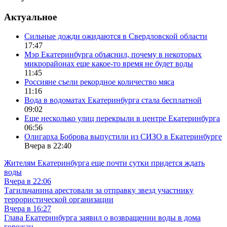
Актуальное
Сильные дожди ожидаются в Свердловской области
17:47
Мэр Екатеринбурга объяснил, почему в некоторых
микрорайонах еще какое-то время не будет воды
11:45
Россияне съели рекордное количество мяса
11:16
Вода в водоматах Екатеринбурга стала бесплатной
09:02
Еще несколько улиц перекрыли в центре Екатеринбурга
06:56
Олигарха Боброва выпустили из СИЗО в Екатеринбурге
Вчера в 22:40
Жителям Екатеринбурга еще почти сутки придется ждать
воды
Вчера в 22:06
Тагильчанина арестовали за отправку звезд участнику
террористической организации
Вчера в 16:27
Глава Екатеринбурга заявил о возвращении воды в дома
горожан