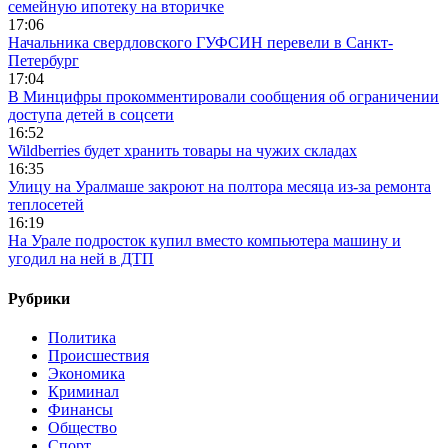
семейную ипотеку на вторичке
17:06
Начальника свердловского ГУФСИН перевели в Санкт-
Петербург
17:04
В Минцифры прокомментировали сообщения об ограничении
доступа детей в соцсети
16:52
Wildberries будет хранить товары на чужих складах
16:35
Улицу на Уралмаше закроют на полтора месяца из-за ремонта
теплосетей
16:19
На Урале подросток купил вместо компьютера машину и
угодил на ней в ДТП
Рубрики
Политика
Происшествия
Экономика
Криминал
Финансы
Общество
Спорт