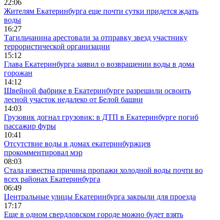
22:06
Жителям Екатеринбурга еще почти сутки придется ждать
воды
16:27
Тагильчанина арестовали за отправку звезд участнику
террористической организации
15:12
Глава Екатеринбурга заявил о возвращении воды в дома
горожан
14:12
Швейной фабрике в Екатеринбурге разрешили освоить
лесной участок недалеко от Белой башни
14:03
Грузовик догнал грузовик: в ДТП в Екатеринбурге погиб
пассажир фуры
10:41
Отсутствие воды в домах екатеринбуржцев
прокомментировал мэр
08:03
Стала известна причина пропажи холодной воды почти во
всех районах Екатеринбурга
06:49
Центральные улицы Екатеринбурга закрыли для проезда
17:17
Еще в одном свердловском городе можно будет взять