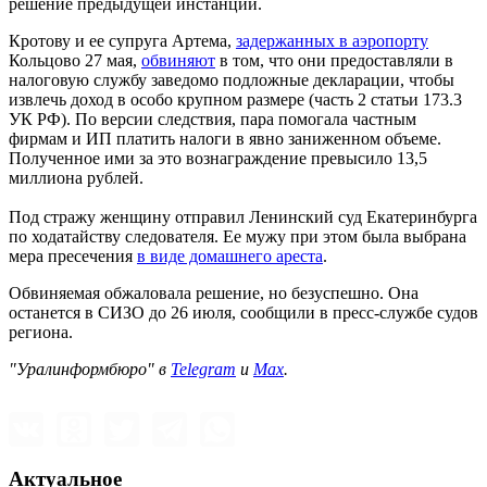
решение предыдущей инстанции.
Кротову и ее супруга Артема,
задержанных в аэропорту
Кольцово 27 мая,
обвиняют
в том, что они предоставляли в
налоговую службу заведомо подложные декларации, чтобы
извлечь доход в особо крупном размере (часть 2 статьи 173.3
УК РФ). По версии следствия, пара помогала частным
фирмам и ИП платить налоги в явно заниженном объеме.
Полученное ими за это вознаграждение превысило 13,5
миллиона рублей.
Под стражу женщину отправил Ленинский суд Екатеринбурга
по ходатайству следователя. Ее мужу при этом была выбрана
мера пресечения
в виде домашнего ареста
.
Обвиняемая обжаловала решение, но безуспешно. Она
останется в СИЗО до 26 июля, сообщили в пресс-службе судов
региона.
"Уралинформбюро" в
Telegram
и
Max
.
Актуальное