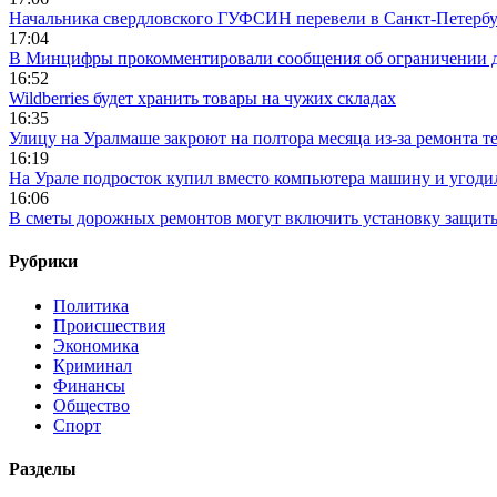
Начальника свердловского ГУФСИН перевели в Санкт-Петерб
17:04
В Минцифры прокомментировали сообщения об ограничении до
16:52
Wildberries будет хранить товары на чужих складах
16:35
Улицу на Уралмаше закроют на полтора месяца из-за ремонта т
16:19
На Урале подросток купил вместо компьютера машину и угоди
16:06
В сметы дорожных ремонтов могут включить установку защи
Рубрики
Политика
Происшествия
Экономика
Криминал
Финансы
Общество
Спорт
Разделы