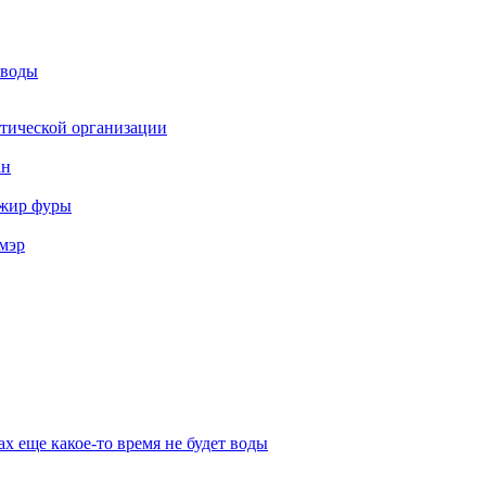
 воды
стической организации
ан
ажир фуры
мэр
х еще какое-то время не будет воды