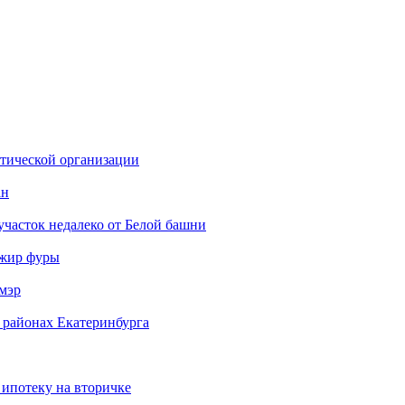
стической организации
ан
участок недалеко от Белой башни
ажир фуры
мэр
 районах Екатеринбурга
 ипотеку на вторичке