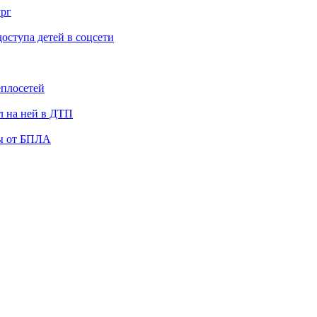
ург
ступа детей в соцсети
еплосетей
л на ней в ДТП
ты от БПЛА