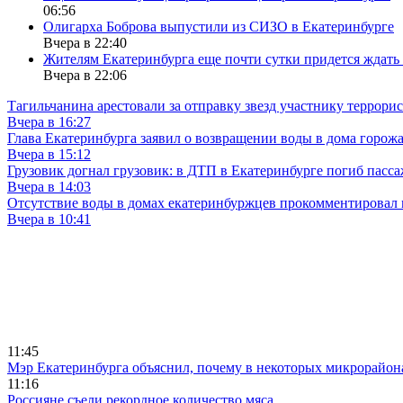
06:56
Олигарха Боброва выпустили из СИЗО в Екатеринбурге
Вчера в 22:40
Жителям Екатеринбурга еще почти сутки придется ждать
Вчера в 22:06
Тагильчанина арестовали за отправку звезд участнику террори
Вчера в 16:27
Глава Екатеринбурга заявил о возвращении воды в дома горож
Вчера в 15:12
Грузовик догнал грузовик: в ДТП в Екатеринбурге погиб пасс
Вчера в 14:03
Отсутствие воды в домах екатеринбуржцев прокомментировал 
Вчера в 10:41
11:45
Мэр Екатеринбурга объяснил, почему в некоторых микрорайона
11:16
Россияне съели рекордное количество мяса