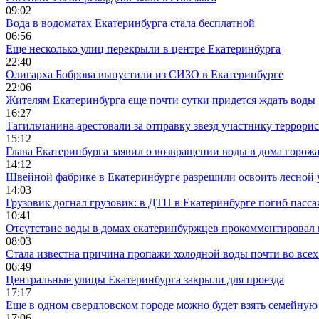
09:02
Вода в водоматах Екатеринбурга стала бесплатной
06:56
Еще несколько улиц перекрыли в центре Екатеринбурга
22:40
Олигарха Боброва выпустили из СИЗО в Екатеринбурге
22:06
Жителям Екатеринбурга еще почти сутки придется ждать воды
16:27
Тагильчанина арестовали за отправку звезд участнику террори
15:12
Глава Екатеринбурга заявил о возвращении воды в дома горож
14:12
Швейной фабрике в Екатеринбурге разрешили освоить лесной 
14:03
Грузовик догнал грузовик: в ДТП в Екатеринбурге погиб пасс
10:41
Отсутствие воды в домах екатеринбуржцев прокомментировал 
08:03
Стала известна причина пропажи холодной воды почти во всех
06:49
Центральные улицы Екатеринбурга закрыли для проезда
17:17
Еще в одном свердловском городе можно будет взять семейную
17:06