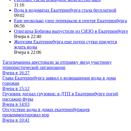
11:16
Вода в водоматах Екатеринбурга стала бесплатной
09:02
Еще несколько улиц перекрыли в центре Екатеринбурга
06:56
Олигарха Боброва выпустили из СИЗО в Екатеринбурге
Вчера в 22:40
Жителям Екатеринбурга еще почти сутки придется
ждать воды
Вчера в 22:06
Тагильчанина арестовали за отправку звезд участнику
террористической организации
Вчера в 16:27
Глава Екатеринбурга заявил о возвращении воды в дома
горожан
Вчера в 15:12
Грузовик догнал грузовик: в ДТП в Екатеринбурге погиб
пассажир фуры
Вчера в 14:03
Отсутствие воды в домах екатеринбуржцев
прокомментировал мэр
Вчера в 10:41