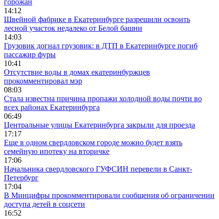
горожан
14:12
Швейной фабрике в Екатеринбурге разрешили освоить
лесной участок недалеко от Белой башни
14:03
Грузовик догнал грузовик: в ДТП в Екатеринбурге погиб
пассажир фуры
10:41
Отсутствие воды в домах екатеринбуржцев
прокомментировал мэр
08:03
Стала известна причина пропажи холодной воды почти во
всех районах Екатеринбурга
06:49
Центральные улицы Екатеринбурга закрыли для проезда
17:17
Еще в одном свердловском городе можно будет взять
семейную ипотеку на вторичке
17:06
Начальника свердловского ГУФСИН перевели в Санкт-
Петербург
17:04
В Минцифры прокомментировали сообщения об ограничении
доступа детей в соцсети
16:52