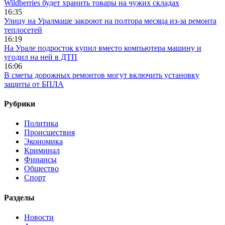
Wildberries будет хранить товары на чужих складах
16:35
Улицу на Уралмаше закроют на полтора месяца из-за ремонта
теплосетей
16:19
На Урале подросток купил вместо компьютера машину и
угодил на ней в ДТП
16:06
В сметы дорожных ремонтов могут включить установку
защиты от БПЛА
Рубрики
Политика
Происшествия
Экономика
Криминал
Финансы
Общество
Спорт
Разделы
Новости