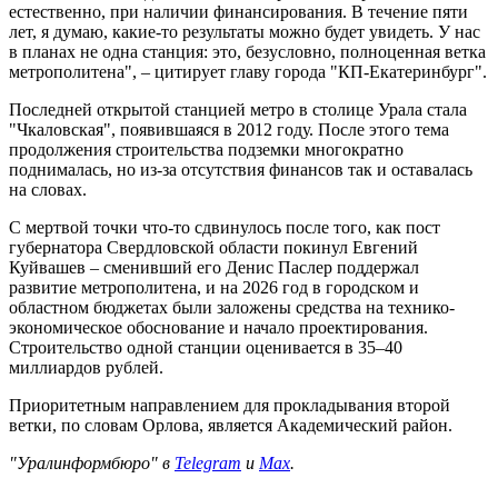
естественно, при наличии финансирования. В течение пяти
лет, я думаю, какие-то результаты можно будет увидеть. У нас
в планах не одна станция: это, безусловно, полноценная ветка
метрополитена", – цитирует главу города "КП-Екатеринбург".
Последней открытой станцией метро в столице Урала стала
"Чкаловская", появившаяся в 2012 году. После этого тема
продолжения строительства подземки многократно
поднималась, но из-за отсутствия финансов так и оставалась
на словах.
С мертвой точки что-то сдвинулось после того, как пост
губернатора Свердловской области покинул Евгений
Куйвашев – сменивший его Денис Паслер поддержал
развитие метрополитена, и на 2026 год в городском и
областном бюджетах были заложены средства на технико-
экономическое обоснование и начало проектирования.
Строительство одной станции оценивается в 35–40
миллиардов рублей.
Приоритетным направлением для прокладывания второй
ветки, по словам Орлова, является Академический район.
"Уралинформбюро" в
Telegram
и
Max
.