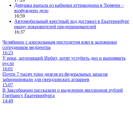
Девушка выпала из кабинки аттракциона в Тюмени –
возбуждено дело
16:59
Автомобильный крестный ход доставил в Екатеринбург
икону покровителей предпринимателей
16:37
Челябинец с аэрозольным пистолетом взял в заложники
сотрудников медцентра
16:23
У реки, затопившей Ирбит, хотят углубить дно и выпрямить
русло
16:01
Почти 7 тысяч тонн дизеля из федеральных запасов
забронировали для свердловских аграриев
15:07
В Заксобрании рассказали о выделении миллионов рублей
Гортрансу Екатеринбурга
14:49