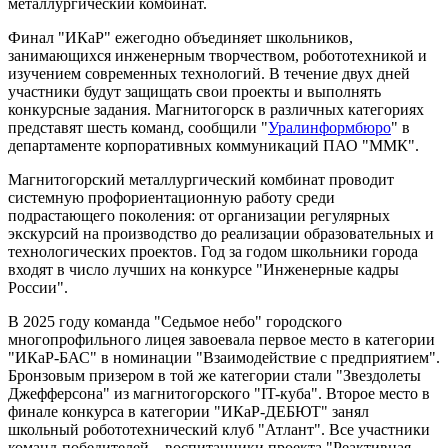
металлургический комбинат.
Финал "ИКаР" ежегодно объединяет школьников,
занимающихся инженерным творчеством, робототехникой и
изучением современных технологий. В течение двух дней
участники будут защищать свои проекты и выполнять
конкурсные задания. Магнитогорск в различных категориях
представят шесть команд, сообщили "
Уралинформбюро
" в
департаменте корпоративных коммуникаций ПАО "ММК".
Магнитогорский металлургический комбинат проводит
системную профориентационную работу среди
подрастающего поколения: от организации регулярных
экскурсий на производство до реализации образовательных и
технологических проектов. Год за годом школьники города
входят в число лучших на конкурсе "Инженерные кадры
России".
В 2025 году команда "Седьмое небо" городского
многопрофильного лицея завоевала первое место в категории
"ИКаР-БАС" в номинации "Взаимодействие с предприятием".
Бронзовым призером в той же категории стали "Звездолеты
Джефферсона" из магнитогорского "IT-куба". Второе место в
финале конкурса в категории "ИКаР-ДЕБЮТ" занял
школьный робототехнический клуб "Атлант". Все участники
команд-победителей – воспитанники проекта "Реактивная