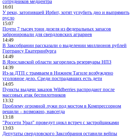
сотрудников медцентра
16:01
У реки, затопившей Ирбит, хотят углубить дно и выпрямить
русло
15:07
Почти 7 тысяч тонн дизеля из федеральных запасов
забронировали для свердловских аграриев
14:49
В Заксобрании рассказали о выделении миллионов рублей
Гортрансу Екатеринбурга
14:49
В Ярославской области загорелись резервуары НПЗ
14:39
Из-за ДТП с трамваем в Нижнем Тагиле возбуждено
уголовное дело. Среди пострадавших есть дети
14:05
Пункты выдачи заказов Wildberries распродают после
массовых атак беспилотников
13:32
Проблему огромной лужи под мостом в Компрессорном
решили – возможно, навсегда
13:18
"Россети Урал" проведут цикл встреч с застройщиками
13:03
Депутаты свердловского Заксобрания оставили вейпы