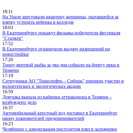
18:11
На Урале арестовали квартиру женщины, пытавшейся за
взятку устроить ребенка в колледж
18:03
В Екатеринбурге покажут фильмы-победители фестиваля
"Сталкер"
17:52
В Екатеринбурге ограничили выдачу разрешений на
новостройки
17:20
Тонну мертвой рыбы за два дня собрали на берегу реки в
Тюмени
17:19
Сотрудники АО "Транснефть – Сибирь" приняли участие в
волонтерских и экологических акциях
16:59
Девушка выпала из кабинки аттракциона в Тюмени –
возбуждено дело
16:37
Автомобильный крестный ход доставил в Екатеринбург
икону покровителей предпринимателей
16:23
Челябинец с аэрозольным пистолетом взял в заложники