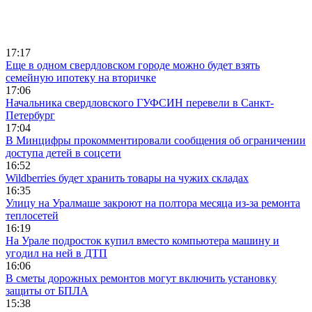
17:17
Еще в одном свердловском городе можно будет взять
семейную ипотеку на вторичке
17:06
Начальника свердловского ГУФСИН перевели в Санкт-
Петербург
17:04
В Минцифры прокомментировали сообщения об ограничении
доступа детей в соцсети
16:52
Wildberries будет хранить товары на чужих складах
16:35
Улицу на Уралмаше закроют на полтора месяца из-за ремонта
теплосетей
16:19
На Урале подросток купил вместо компьютера машину и
угодил на ней в ДТП
16:06
В сметы дорожных ремонтов могут включить установку
защиты от БПЛА
15:38