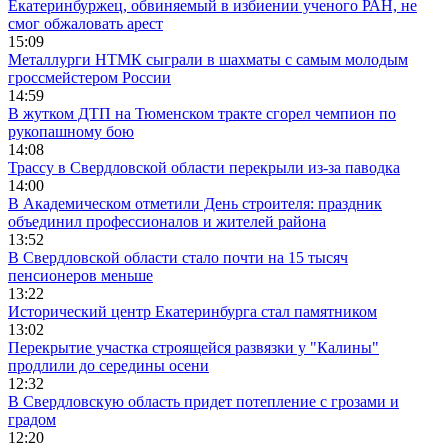
Екатеринбуржец, обвиняемый в избиении ученого РАН, не
смог обжаловать арест
15:09
Металлурги НТМК сыграли в шахматы с самым молодым
гроссмейстером России
14:59
В жутком ДТП на Тюменском тракте сгорел чемпион по
рукопашному бою
14:08
Трассу в Свердловской области перекрыли из-за паводка
14:00
В Академическом отметили День строителя: праздник
объединил профессионалов и жителей района
13:52
В Свердловской области стало почти на 15 тысяч
пенсионеров меньше
13:22
Исторический центр Екатеринбурга стал памятником
13:02
Перекрытие участка строящейся развязки у "Калины"
продлили до середины осени
12:32
В Свердловскую область придет потепление с грозами и
градом
12:20