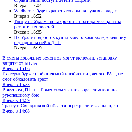
ограничении доступа детей в соцсети
Вчера в 17:04
Wildberries будет хранить товары на чужих складах
Вчера в 16:52
Улицу на Уралмаше закроют на полтора месяца из-за
ремонта теплосетей
Вчера в 16:35
На Урале подросток купил вместо компьютера машину
и угодил на ней в ДТП
Вчера в 16:19
В сметы дорожных ремонтов могут включить установку
защиты от БПЛА
Вчера в 16:06
Екатеринбуржец, обвиняемый в избиении ученого РАН, не
смог обжаловать арест
Вчера в 15:38
В жутком ДТП на Тюменском тракте сгорел чемпион по
рукопашному бою
Вчера в 14:59
Трассу в Свердловской области перекрыли из-за паводка
Вчера в 14:08