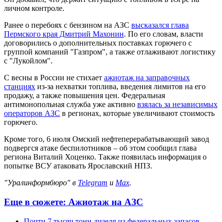
личном контроле.
Ранее о перебоях с бензином на АЗС
высказался глава
Пермского края Дмитрий Махонин
. По его словам, власти
договорились о дополнительных поставках горючего с
группой компаний "Газпром", а также отлаживают логистику
с "Лукойлом".
С весны в России не стихает
ажиотаж на заправочных
станциях
из-за нехватки топлива, введения лимитов на его
продажу, а также повышения цен. Федеральная
антимонопольная служба уже активно
взялась за независимых
операторов АЗС
в регионах, которые увеличивают стоимость
горючего.
Кроме того, 6 июля Омский нефтеперерабатывающий завод
подвергся атаке беспилотников – об этом сообщил глава
региона Виталий Хоценко. Также появилась информация о
попытке ВСУ атаковать Ярославский НПЗ.
"Уралинформбюро" в
Telegram
и
Max
.
Еще в сюжете:
Ажиотаж на АЗС
Почти 7 тысяч тонн дизеля из федеральных запасов