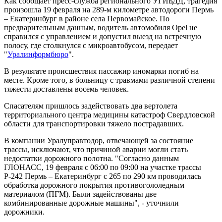
Как сообщает пресс-служба регионального УГИБДД, трагедия
произошла 19 февраля на 289-м километре автодороги Пермь
– Екатеринбург в районе села Первомайское. По
предварительным данным, водитель автомобиля Opel не
справился с управлением и допустил выезд на встречную
полосу, где столкнулся с микроавтобусом, передает
"
Уралинформбюро
".
В результате происшествия пассажир иномарки погиб на
месте. Кроме того, в больницу с травмами различной степени
тяжести доставлены восемь человек.
Спасателям пришлось задействовать два вертолета
территориального центра медицины катастроф Свердловской
области для транспортировки тяжело пострадавших.
В компании Уралуправтодор, отвечающей за состояние
трассы, исключают, что причиной аварии могли стать
недостатки дорожного полотна. "Согласно данным
ГЛОНАСС, 19 февраля с 06:00 по 09:00 на участке трассы
Р-242 Пермь – Екатеринбург с 265 по 290 км проводилась
обработка дорожного покрытия противогололедным
материалом (ПГМ). Были задействованы две
комбинированные дорожные машины", - уточнили
дорожники.