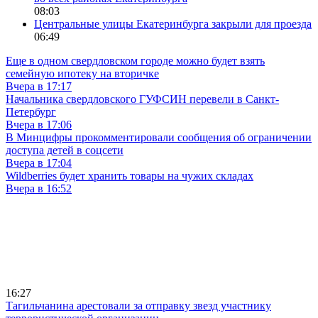
08:03
Центральные улицы Екатеринбурга закрыли для проезда
06:49
Еще в одном свердловском городе можно будет взять
семейную ипотеку на вторичке
Вчера в 17:17
Начальника свердловского ГУФСИН перевели в Санкт-
Петербург
Вчера в 17:06
В Минцифры прокомментировали сообщения об ограничении
доступа детей в соцсети
Вчера в 17:04
Wildberries будет хранить товары на чужих складах
Вчера в 16:52
16:27
Тагильчанина арестовали за отправку звезд участнику