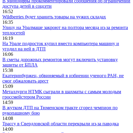
В Минцифры прокомментировали сообщения об ограничении
доступа детей в соцсети
16:52
Wildberries будет хранить товары на чужих складах
16:35
Улицу на Уралмаше закроют на полтора месяца из-за ремонта
теплосетей
16:19
На Урале подросток купил вместо компьютера машину и
угодил на ней в ДТП
16:06
В сметы дорожных ремонтов могут включить установку
защиты от БПЛА
15:38
Екатеринбуржец, обвиняемый в избиении ученого РАН, не
смог обжаловать арест
15:09
Металлурги НТМК сыграли в шахматы с самым молодым
гроссмейстером России
14:59
В жутком ДТП на Тюменском тракте сгорел чемпион по
рукопашному бою
14:08
Трассу в Свердловской области перекрыли из-за паводка
14:00