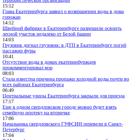
террористической организации
15:12
Глава Екатеринбурга заявил о возвращении воды в дома
горожан
14:12
Швейной фабрике в Екатеринбурге разрешили освоить
лесной участок недалеко от Белой башни
14:03
Грузовик догнал грузовик: в ДТП в Екатеринбурге погиб
пассажир фуры
10:41
Отсутствие воды в домах екатеринбуржцев
прокомментировал мэр
08:03
Стала известна причина пропажи холодной воды почти во
всех районах Екатеринбурга
06:49
Центральные улицы Екатеринбурга закрыли для проезда
17:17
Еще в одном свердловском городе можно будет взять
семейную ипотеку на вторичке
17:06
Начальника свердловского ГУФСИН перевели в Санкт-
Петербург
17:04