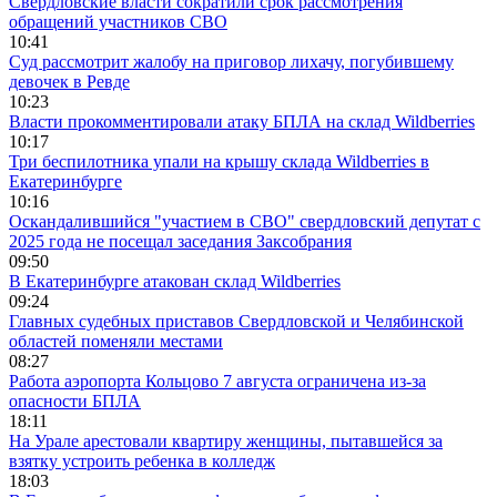
Свердловские власти сократили срок рассмотрения
обращений участников СВО
10:41
Суд рассмотрит жалобу на приговор лихачу, погубившему
девочек в Ревде
10:23
Власти прокомментировали атаку БПЛА на склад Wildberries
10:17
Три беспилотника упали на крышу склада Wildberries в
Екатеринбурге
10:16
Оскандалившийся "участием в СВО" свердловский депутат с
2025 года не посещал заседания Заксобрания
09:50
В Екатеринбурге атакован склад Wildberries
09:24
Главных судебных приставов Свердловской и Челябинской
областей поменяли местами
08:27
Работа аэропорта Кольцово 7 августа ограничена из-за
опасности БПЛА
18:11
На Урале арестовали квартиру женщины, пытавшейся за
взятку устроить ребенка в колледж
18:03