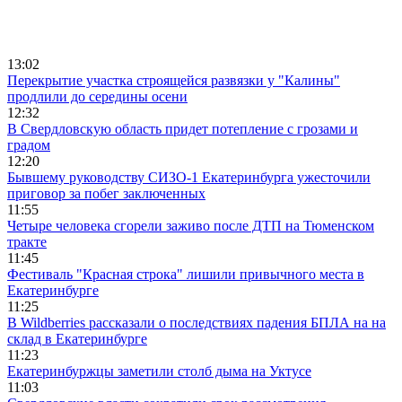
13:02
Перекрытие участка строящейся развязки у "Калины"
продлили до середины осени
12:32
В Свердловскую область придет потепление с грозами и
градом
12:20
Бывшему руководству СИЗО-1 Екатеринбурга ужесточили
приговор за побег заключенных
11:55
Четыре человека сгорели заживо после ДТП на Тюменском
тракте
11:45
Фестиваль "Красная строка" лишили привычного места в
Екатеринбурге
11:25
В Wildberries рассказали о последствиях падения БПЛА на на
склад в Екатеринбурге
11:23
Екатеринбуржцы заметили столб дыма на Уктусе
11:03