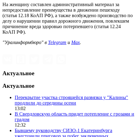
На женщину составлен административный материал за
непредоставление преимущества в движении пешеходу
(статья 12.18 КоАП РФ), а также возбуждено производство по
делу о нарушении правил дорожного движения, повлекшем
причинение вреда здоровью потерпевшего (статья 12.24
КоАП РФ).
"Уралинформбюро" в
Telegram
и
Max
.
Актуальное
Актуальное
Перекрытие участка строящейся развязки у "Калины"
продлили до середины осени
13:02
В Свердловскую область придет потепление с грозами и
градом
12:32
Бывшему руководству СИЗО-1 Екатеринбурга
ужесточили приговор за побег заключенных