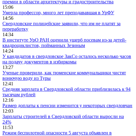
премии в области архитектуры и градостроительства
15:06
Умерла профессор, много лет преподававшая в УрФУ
14:56
Свердловские полицейские заявили, что им не платят за
переработку
14:34
В институте УрО РАН оценили ущерб посевам из-за детей-
квадроциклистов, пойманных Зезиным
14:24
У кандидатов в свердловское ЗакСо осталось несколько часов
на подачу документов в избиркомы
13:27
Ученые проверили, как тюменские коммунальщики чистят
вонючую воду из Туры
12:41
Средняя зарплата в Свердловской области приблизилась к 94
тысячам рублей
12:16
Размер доплаты к пенсии изменится у некоторых свердловчан
12:03
Зарплаты строителей в Свердловской области выросли на
24%
11:53
Режим беспилотной опасности 5 августа объявлен в