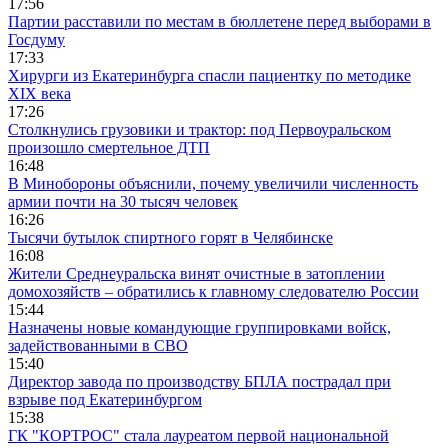
17:56
Партии расставили по местам в бюллетене перед выборами в
Госдуму
17:33
Хирурги из Екатеринбурга спасли пациентку по методике
XIX века
17:26
Столкнулись грузовики и трактор: под Первоуральском
произошло смертельное ДТП
16:48
В Минобороны объяснили, почему увеличили численность
армии почти на 30 тысяч человек
16:26
Тысячи бутылок спиртного горят в Челябинске
16:08
Жители Среднеуральска винят очистные в затоплении
домохозяйств – обратились к главному следователю России
15:44
Назначены новые командующие группировками войск,
задействованными в СВО
15:40
Директор завода по производству БПЛА пострадал при
взрыве под Екатеринбургом
15:38
ГК "КОРТРОС" стала лауреатом первой национальной