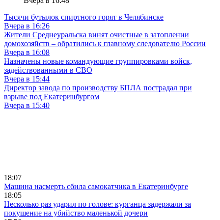
Вчера в 16:48
Тысячи бутылок спиртного горят в Челябинске
Вчера в 16:26
Жители Среднеуральска винят очистные в затоплении
домохозяйств – обратились к главному следователю России
Вчера в 16:08
Назначены новые командующие группировками войск,
задействованными в СВО
Вчера в 15:44
Директор завода по производству БПЛА пострадал при
взрыве под Екатеринбургом
Вчера в 15:40
18:07
Машина насмерть сбила самокатчика в Екатеринбурге
18:05
Несколько раз ударил по голове: курганца задержали за
покушение на убийство маленькой дочери