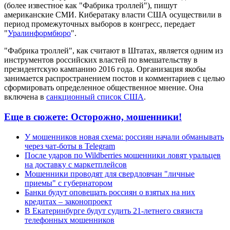
(более известное как "Фабрика троллей"), пишут
американские СМИ. Кибератаку власти США осуществили в
период промежуточных выборов в конгресс, передает
"
Уралинформбюро
".
"Фабрика троллей", как считают в Штатах, является одним из
инструментов российских властей по вмешательству в
президентскую кампанию 2016 года. Организация якобы
занимается распространением постов и комментариев с целью
сформировать определенное общественное мнение. Она
включена в
санкционный список США
.
Еще в сюжете:
Осторожно, мошенники!
У мошенников новая схема: россиян начали обманывать
через чат-боты в Telegram
После ударов по Wildberries мошенники ловят уральцев
на доставку с маркетплейсов
Мошенники проводят для свердловчан "личные
приемы" с губернатором
Банки будут оповещать россиян о взятых на них
кредитах – законопроект
В Екатеринбурге будут судить 21-летнего связиста
телефонных мошенников