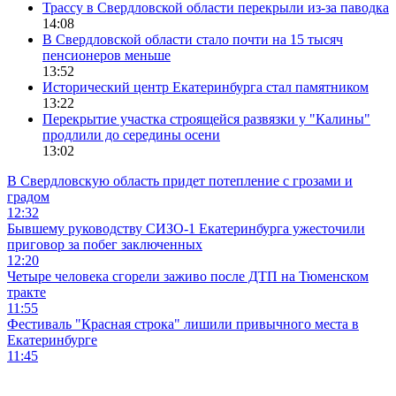
Трассу в Свердловской области перекрыли из-за паводка
14:08
В Свердловской области стало почти на 15 тысяч
пенсионеров меньше
13:52
Исторический центр Екатеринбурга стал памятником
13:22
Перекрытие участка строящейся развязки у "Калины"
продлили до середины осени
13:02
В Свердловскую область придет потепление с грозами и
градом
12:32
Бывшему руководству СИЗО-1 Екатеринбурга ужесточили
приговор за побег заключенных
12:20
Четыре человека сгорели заживо после ДТП на Тюменском
тракте
11:55
Фестиваль "Красная строка" лишили привычного места в
Екатеринбурге
11:45