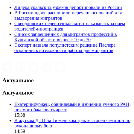
Лидера уральских узбеков депортировали из России
В России вдвое расширили перечень оснований для
выдворения мигрантов
Свердловских перевозчиков хотят наказывать за наем
водителей-иностранцев
Список запрещенных для мигрантов профессий в
Курганской области вырос с 10 до 70
Эксперт назвала популистским решение Паслера
ограничить возможности работы для мигрантов
Актуальное
Актуальное
Екатеринбуржец, обвиняемый в избиении ученого РАН,
не смог обжаловать арест
15:38
В жутком ДТП на Тюменском тракте сгорел чемпион по
рукопашному бою
14:59