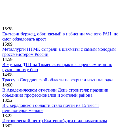
15:38
Екатеринбуржец, обвиняемый в избиении ученого РАН, не
смог обжаловать арест
15:09
Металлурги НТМК сыграли в шахматы с самым молодым
гроссмейстером России
14:59
В жутком ДТП на Тюменском тракте сгорел чемпион по
рукопашному бою
14:08
Трассу в Свердловской области перекрыли из-за паводка
14:00
В Академическом отметили День строителя: праздник
объединил профессионалов и жителей района
13:52
В Свердловской области стало почти на 15 тысяч
пенсионеров меньше
13:22
Исторический центр Екатеринбурга стал памятником
13:02