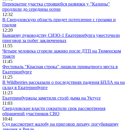
Перекрытие участка строящейся развязки у "Калины"
продлили до середины осени
12:32
В Свердловскую область придет потепление с грозами и
градом
12:20
Бывшему руководству СИЗО-1 Екатеринбурга ужесточили
приговор за побег заключенных
11:55
Четыре человека сгорели заживо после ДТП на Тюменском
тракте
11:45
Фестиваль "Красная строка" лишили привычного места в
Екатеринбурге
11:25
В Wildberries рассказали о последствиях падения БПЛА на на
склад в Екатеринбурге
11:23
Екатеринбуржцы заметили столб дыма на Уктусе
11:03
Свердловские власти сократили срок рассмотрения
обращений участников СВО
10:41
Суд рассмотрит жалобу на приговор лихачу, погубившему
девочек в Ревде