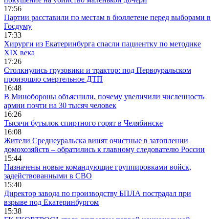
17:56
Партии расставили по местам в бюллетене перед выборами в
Госдуму
17:33
Хирурги из Екатеринбурга спасли пациентку по методике
XIX века
17:26
Столкнулись грузовики и трактор: под Первоуральском
произошло смертельное ДТП
16:48
В Минобороны объяснили, почему увеличили численность
армии почти на 30 тысяч человек
16:26
Тысячи бутылок спиртного горят в Челябинске
16:08
Жители Среднеуральска винят очистные в затоплении
домохозяйств – обратились к главному следователю России
15:44
Назначены новые командующие группировками войск,
задействованными в СВО
15:40
Директор завода по производству БПЛА пострадал при
взрыве под Екатеринбургом
15:38