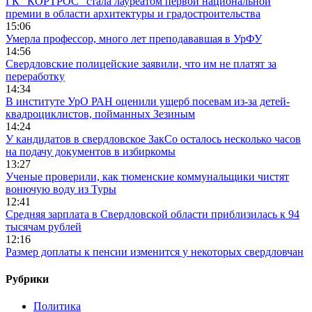
ГК "КОРТРОС" стала лауреатом первой национальной
премии в области архитектуры и градостроительства
15:06
Умерла профессор, много лет преподававшая в УрФУ
14:56
Свердловские полицейские заявили, что им не платят за
переработку
14:34
В институте УрО РАН оценили ущерб посевам из-за детей-
квадроциклистов, пойманных Зезиным
14:24
У кандидатов в свердловское ЗакСо осталось несколько часов
на подачу документов в избиркомы
13:27
Ученые проверили, как тюменские коммунальщики чистят
вонючую воду из Туры
12:41
Средняя зарплата в Свердловской области приблизилась к 94
тысячам рублей
12:16
Размер доплаты к пенсии изменится у некоторых свердловчан
Рубрики
Политика