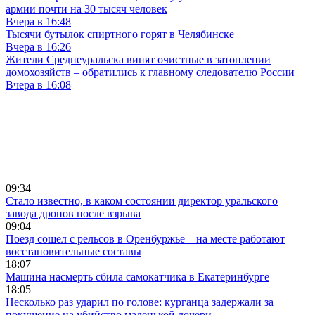
армии почти на 30 тысяч человек
Вчера в 16:48
Тысячи бутылок спиртного горят в Челябинске
Вчера в 16:26
Жители Среднеуральска винят очистные в затоплении
домохозяйств – обратились к главному следователю России
Вчера в 16:08
09:34
Стало известно, в каком состоянии директор уральского
завода дронов после взрыва
09:04
Поезд сошел с рельсов в Оренбуржье – на месте работают
восстановительные составы
18:07
Машина насмерть сбила самокатчика в Екатеринбурге
18:05
Несколько раз ударил по голове: курганца задержали за
покушение на убийство маленькой дочери