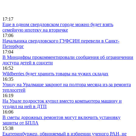
17:17
Еще в одном свердловском городе можно будет взять
семейную ипотеку на вторичке
17:06
Начальника свердловского ГУФСИН перевели в Санкт-
Петербург
17:04
В Минцифры прокомментировали сообщения об ограничении
доступа детей в соцсети
16:52
Wildberries будет хранить товары на чужих складах
16:35
Улицу на Уралмаше закроют на полтора месяца из-за ремонта
теплосетей
16:19
На Урале подросток купил вместо компьютера машину и
угодил на ней в ДТП
16:06
В сметы дорожных ремонтов могут включить установку
защиты от БПЛА
15:38
Екатеринбуржец, обвиняемый в избиении ученого РАН, не