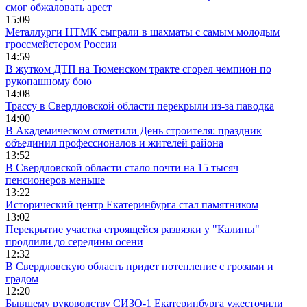
смог обжаловать арест
15:09
Металлурги НТМК сыграли в шахматы с самым молодым
гроссмейстером России
14:59
В жутком ДТП на Тюменском тракте сгорел чемпион по
рукопашному бою
14:08
Трассу в Свердловской области перекрыли из-за паводка
14:00
В Академическом отметили День строителя: праздник
объединил профессионалов и жителей района
13:52
В Свердловской области стало почти на 15 тысяч
пенсионеров меньше
13:22
Исторический центр Екатеринбурга стал памятником
13:02
Перекрытие участка строящейся развязки у "Калины"
продлили до середины осени
12:32
В Свердловскую область придет потепление с грозами и
градом
12:20
Бывшему руководству СИЗО-1 Екатеринбурга ужесточили