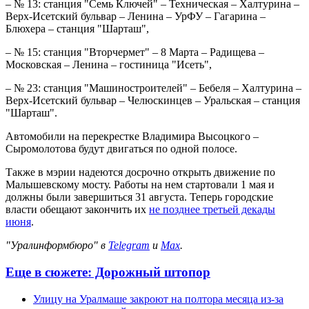
– № 13: станция "Семь Ключей" – Техническая – Халтурина –
Верх-Исетский бульвар – Ленина – УрФУ – Гагарина –
Блюхера – станция "Шарташ",
– № 15: станция "Вторчермет" – 8 Марта – Радищева –
Московская – Ленина – гостиница "Исеть",
– № 23: станция "Машиностроителей" – Бебеля – Халтурина –
Верх-Исетский бульвар – Челюскинцев – Уральская – станция
"Шарташ".
Автомобили на перекрестке Владимира Высоцкого –
Сыромолотова будут двигаться по одной полосе.
Также в мэрии надеются досрочно открыть движение по
Малышевскому мосту. Работы на нем стартовали 1 мая и
должны были завершиться 31 августа. Теперь городские
власти обещают закончить их
не позднее третьей декады
июня
.
"Уралинформбюро" в
Telegram
и
Max
.
Еще в сюжете:
Дорожный штопор
Улицу на Уралмаше закроют на полтора месяца из-за