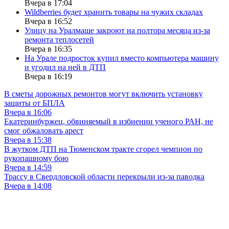
Вчера в 17:04
Wildberries будет хранить товары на чужих складах
Вчера в 16:52
Улицу на Уралмаше закроют на полтора месяца из-за
ремонта теплосетей
Вчера в 16:35
На Урале подросток купил вместо компьютера машину
и угодил на ней в ДТП
Вчера в 16:19
В сметы дорожных ремонтов могут включить установку
защиты от БПЛА
Вчера в 16:06
Екатеринбуржец, обвиняемый в избиении ученого РАН, не
смог обжаловать арест
Вчера в 15:38
В жутком ДТП на Тюменском тракте сгорел чемпион по
рукопашному бою
Вчера в 14:59
Трассу в Свердловской области перекрыли из-за паводка
Вчера в 14:08