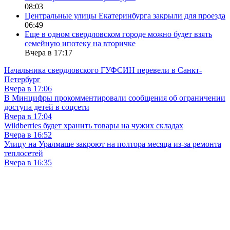
08:03
Центральные улицы Екатеринбурга закрыли для проезда
06:49
Еще в одном свердловском городе можно будет взять
семейную ипотеку на вторичке
Вчера в 17:17
Начальника свердловского ГУФСИН перевели в Санкт-
Петербург
Вчера в 17:06
В Минцифры прокомментировали сообщения об ограничении
доступа детей в соцсети
Вчера в 17:04
Wildberries будет хранить товары на чужих складах
Вчера в 16:52
Улицу на Уралмаше закроют на полтора месяца из-за ремонта
теплосетей
Вчера в 16:35