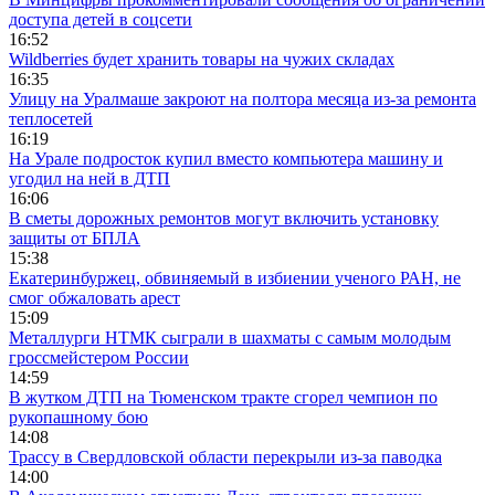
доступа детей в соцсети
16:52
Wildberries будет хранить товары на чужих складах
16:35
Улицу на Уралмаше закроют на полтора месяца из-за ремонта
теплосетей
16:19
На Урале подросток купил вместо компьютера машину и
угодил на ней в ДТП
16:06
В сметы дорожных ремонтов могут включить установку
защиты от БПЛА
15:38
Екатеринбуржец, обвиняемый в избиении ученого РАН, не
смог обжаловать арест
15:09
Металлурги НТМК сыграли в шахматы с самым молодым
гроссмейстером России
14:59
В жутком ДТП на Тюменском тракте сгорел чемпион по
рукопашному бою
14:08
Трассу в Свердловской области перекрыли из-за паводка
14:00