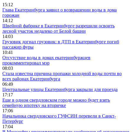
15:12
Глава Екатеринбурга заявил о возвращении воды в дома
горожан
14:12
Швейной фабрике в Екатеринбурге разрешили освоить
лесной участок недалеко от Белой башни
14:03
Грузовик догнал грузовик: в ДТП в Екатеринбурге погиб
пассажир фуры
10:41
Отсутствие воды в домах екатеринбуржцев
прокомментировал мэр
08:03
Стала известна причина пропажи холодной воды почти во
всех районах Екатеринбурга
06:49
Центральные улицы Екатеринбурга закрыли для проезда
17:17
Еще в одном свердловском городе можно будет взять
семейную ипотеку на вторичке
17:06
Начальника свердловского ГУФСИН перевели в Санкт-
Петербург
17:04
В Минцифры прокомментировали сообщения об ограничении