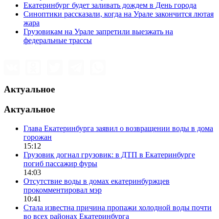
Екатеринбург будет заливать дождем в День города
Синоптики рассказали, когда на Урале закончится лютая
жара
Грузовикам на Урале запретили выезжать на
федеральные трассы
Актуальное
Актуальное
Глава Екатеринбурга заявил о возвращении воды в дома
горожан
15:12
Грузовик догнал грузовик: в ДТП в Екатеринбурге
погиб пассажир фуры
14:03
Отсутствие воды в домах екатеринбуржцев
прокомментировал мэр
10:41
Стала известна причина пропажи холодной воды почти
во всех районах Екатеринбурга