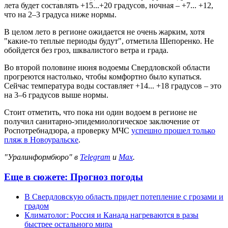
лета будет составлять +15...+20 градусов, ночная – +7... +12,
что на 2–3 градуса ниже нормы.
В целом лето в регионе ожидается не очень жарким, хотя
"какие-то теплые периоды будут", отметила Шепоренко. Не
обойдется без гроз, шквалистого ветра и града.
Во второй половине июня водоемы Свердловской области
прогреются настолько, чтобы комфортно было купаться.
Сейчас температура воды составляет +14... +18 градусов – это
на 3–6 градусов выше нормы.
Стоит отметить, что пока ни один водоем в регионе не
получил санитарно-эпидемиологическое заключение от
Роспотребнадзора, а проверку МЧС
успешно прошел только
пляж в Новоуральске
.
"Уралинформбюро" в
Telegram
и
Max
.
Еще в сюжете:
Прогноз погоды
В Свердловскую область придет потепление с грозами и
градом
Климатолог: Россия и Канада нагреваются в разы
быстрее остального мира