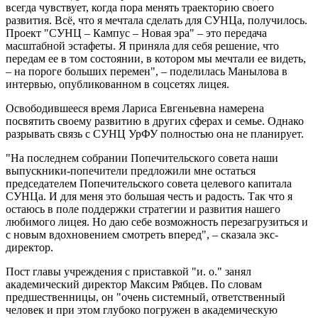
всегда чувствует, когда пора менять траекторию своего
развития. Всё, что я мечтала сделать для СУНЦа, получилось.
Проект "СУНЦ – Кампус – Новая эра" – это передача
масштабной эстафеты. Я приняла для себя решение, что
передам ее в том состоянии, в котором мы мечтали ее видеть,
– на пороге больших перемен", – поделилась Манылова в
интервью, опубликованном в соцсетях лицея.
Освободившееся время Лариса Евгеньевна намерена
посвятить своему развитию в других сферах и семье. Однако
разрывать связь с СУНЦ УрФУ полностью она не планирует.
"На последнем собрании Попечительского совета наши
выпускники-попечители предложили мне остаться
председателем Попечительского совета целевого капитала
СУНЦа. И для меня это большая честь и радость. Так что я
остаюсь в поле поддержки стратегии и развития нашего
любимого лицея. Но даю себе возможность перезагрузиться и
с новым вдохновением смотреть вперед", – сказала экс-
директор.
Пост главы учреждения с приставкой "и. о." занял
академический директор Максим Рябцев. По словам
предшественницы, он "очень системный, ответственный
человек и при этом глубоко погружен в академическую