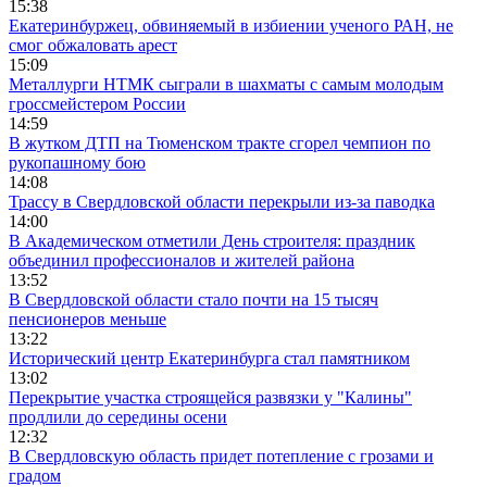
15:38
Екатеринбуржец, обвиняемый в избиении ученого РАН, не
смог обжаловать арест
15:09
Металлурги НТМК сыграли в шахматы с самым молодым
гроссмейстером России
14:59
В жутком ДТП на Тюменском тракте сгорел чемпион по
рукопашному бою
14:08
Трассу в Свердловской области перекрыли из-за паводка
14:00
В Академическом отметили День строителя: праздник
объединил профессионалов и жителей района
13:52
В Свердловской области стало почти на 15 тысяч
пенсионеров меньше
13:22
Исторический центр Екатеринбурга стал памятником
13:02
Перекрытие участка строящейся развязки у "Калины"
продлили до середины осени
12:32
В Свердловскую область придет потепление с грозами и
градом