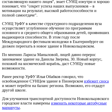
составляющую нашего лицея", знает СУНЦ изнутри и хорошо
понимает, что "секрет успеха наших выпускников – в
мотивации на результат, высокой работоспособности и
полной самоотдаче".
СУНЦ УрФУ в качестве структурного подразделения вуза
осуществляет углубленное обучение по программам
основного и среднего общего образования детей, проявивших
выдающиеся способности. В этом году после
Международного фестиваля молодежи в Екатеринбурге он
должен переехать в новое здание в Новокольцовском.
По мнению Ларисы Маныловой, лицей давно перерос
занимаемое здание на Данилы Зверева, 30. Новый корпус,
похожий на космический корабль, даст СУНЦу новые
возможности.
Ранее ректор УрФУ Илья Обабков говорил, что
освобожденное СУНЦем здание в Пионерском
избежит сноса
и может перейти на баланс региона. Возможно, его отдадут
другой школе.
Для улучшения транспортной доступности Новокольцовского
городские власти намерены
изменить некоторые автобусные
маршруты
.