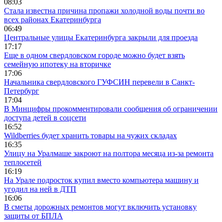
08:03
Стала известна причина пропажи холодной воды почти во
всех районах Екатеринбурга
06:49
Центральные улицы Екатеринбурга закрыли для проезда
17:17
Еще в одном свердловском городе можно будет взять
семейную ипотеку на вторичке
17:06
Начальника свердловского ГУФСИН перевели в Санкт-
Петербург
17:04
В Минцифры прокомментировали сообщения об ограничении
доступа детей в соцсети
16:52
Wildberries будет хранить товары на чужих складах
16:35
Улицу на Уралмаше закроют на полтора месяца из-за ремонта
теплосетей
16:19
На Урале подросток купил вместо компьютера машину и
угодил на ней в ДТП
16:06
В сметы дорожных ремонтов могут включить установку
защиты от БПЛА