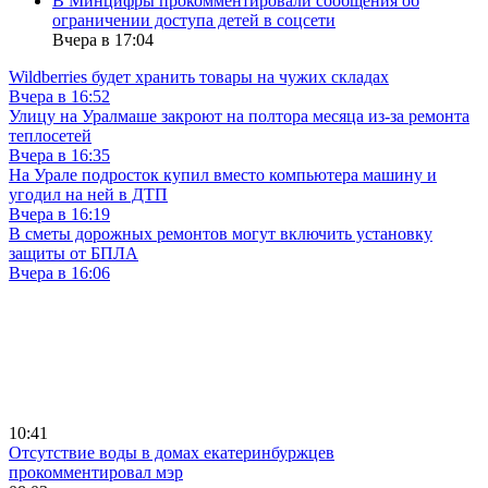
В Минцифры прокомментировали сообщения об
ограничении доступа детей в соцсети
Вчера в 17:04
Wildberries будет хранить товары на чужих складах
Вчера в 16:52
Улицу на Уралмаше закроют на полтора месяца из-за ремонта
теплосетей
Вчера в 16:35
На Урале подросток купил вместо компьютера машину и
угодил на ней в ДТП
Вчера в 16:19
В сметы дорожных ремонтов могут включить установку
защиты от БПЛА
Вчера в 16:06
10:41
Отсутствие воды в домах екатеринбуржцев
прокомментировал мэр